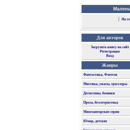
Малень
|
На г
Для авторов
Загрузить книгу на сайт
Регистрация
Вход
Жанры
Фантастика, Фэнтези
Мистика, ужасы, триллеры
Детективы, боевики
Проза, беллетристика
Многоавторские серии
Юмор, детские