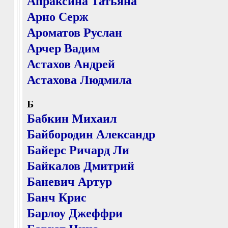
Апраксина Татьяна
Арно Серж
Ароматов Руслан
Арчер Вадим
Астахов Андрей
Астахова Людмила
Б
Бабкин Михаил
Байбородин Александр
Байерс Ричард Ли
Байкалов Дмитрий
Баневич Артур
Банч Крис
Барлоу Джеффри