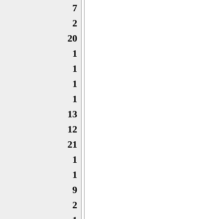
7
2
20
1
1
1
1
13
12
21
1
1
9
2