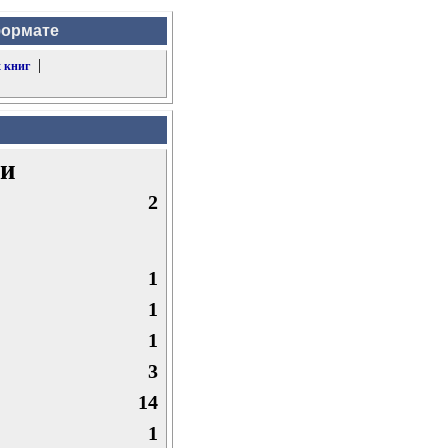
формате
|
 книг
зи
2
1
1
1
3
14
1