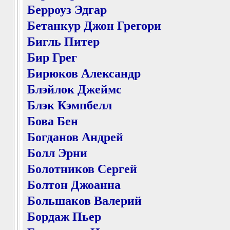
Берроуз Эдгар
Бетанкур Джон Грегори
Бигль Питер
Бир Грег
Бирюков Александр
Блэйлок Джеймс
Блэк Кэмпбелл
Бова Бен
Богданов Андрей
Болл Эрни
Болотников Сергей
Болтон Джоанна
Большаков Валерий
Бордаж Пьер