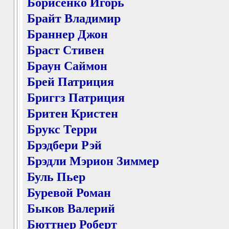
Борисенко Игорь
Брайт Владимир
Браннер Джон
Браст Стивен
Браун Саймон
Брей Патриция
Бриггз Патриция
Бритен Кристен
Брукс Терри
Брэдбери Рэй
Брэдли Мэрион Зиммер
Буль Пьер
Буревой Роман
Быков Валерий
Бюттнер Роберт