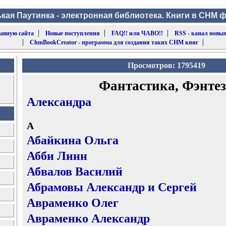
кая Паутинка - электронная библиотека. Книги в CHM 
|
|
|
лавную сайта
Новые поступления
FAQ!! или ЧАВО!!
RSS - канал новых
|
|
ChmBookCreator - программа для создания таких CHM книг
Просмотров: 1795419
Фантастика, Фэнте
Александра
А
Абайкина Ольга
Абби Линн
Абвалов Василий
Абрамовы Александр и Сергей
Авраменко Олег
Авраменко Александр