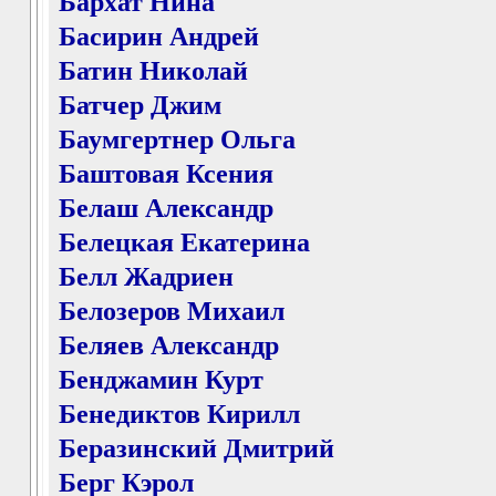
Бархат Нина
Басирин Андрей
Батин Николай
Батчер Джим
Баумгертнер Ольга
Баштовая Ксения
Белаш Александр
Белецкая Екатерина
Белл Жадриен
Белозеров Михаил
Беляев Александр
Бенджамин Курт
Бенедиктов Кирилл
Беразинский Дмитрий
Берг Кэрол