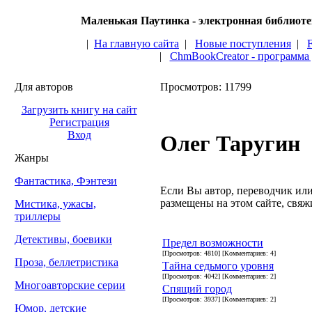
Маленькая Паутинка - электронная библиот
|
На главную сайта
|
Новые поступления
|
|
ChmBookCreator - программа
Для авторов
Просмотров: 11799
Загрузить книгу на сайт
Регистрация
Вход
Олег Таругин
Жанры
Фантастика, Фэнтези
Если Вы автор, переводчик или 
размещены на этом сайте, свяжи
Мистика, ужасы,
триллеры
Детективы, боевики
Предел возможности
[Просмотров: 4810] [Комментариев: 4]
Проза, беллетристика
Тайна седьмого уровня
[Просмотров: 4042] [Комментариев: 2]
Многоавторские серии
Спящий город
[Просмотров: 3937] [Комментариев: 2]
Юмор, детские