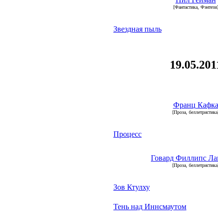
[Фантастика, Фэнтези
Звездная пыль
19.05.201
Франц Кафк
[Проза, беллетристика
Процесс
Говард Филлипс Ла
[Проза, беллетристика
Зов Ктулху
Тень над Иннсмаутом