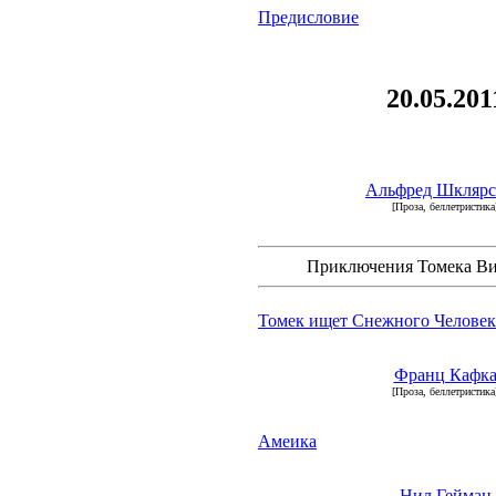
Предисловие
20.05.201
Альфред Шкляр
[Проза, беллетристика
Приключения Томека Ви
Томек ищет Снежного Человек
Франц Кафк
[Проза, беллетристика
Амеика
Нил Гейман