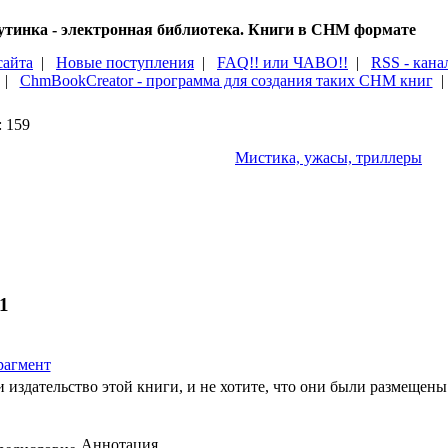
тинка - электронная библиотека. Книги в CHM формате
сайта
|
Новые поступления
|
FAQ!! или ЧАВО!!
|
RSS - кана
|
ChmBookCreator - программа для создания таких CHM книг
 159
Мистика, ужасы, триллеры
1
агмент
 издательство этой книги, и не хотите, что они были размещены 
Аннотация