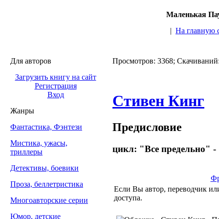
Маленькая Пау
|
На главную 
Для авторов
Просмотров: 3368; Скачиваний:
Загрузить книгу на сайт
Регистрация
Вход
Стивен Кинг
Жанры
Предисловие
Фантастика, Фэнтези
Мистика, ужасы,
цикл: "Все предельно" - 
триллеры
Детективы, боевики
Фр
Проза, беллетристика
Если Вы автор, переводчик или
доступа.
Многоавторские серии
Юмор, детские