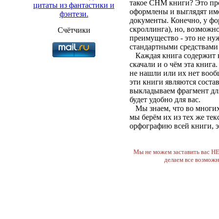
такое CHM книги? Это пре
цитаты из фантастики и
оформлены и выглядят им
фэнтези.
документы. Конечно, у фо
скроллинга), но, возможн
Счётчики
преимущество - это не н
стандартными средствами
Каждая книга содержит ка
скачали и о чём эта книга
не нашли или их нет вообщ
эти книги являются соста
выкладываем фрагмент для
будет удобно для вас.
Мы знаем, что во многих 
мы берём их из тех же те
орфографию всей книги, эт
Мы не можем заставить вас НЕ 
делаем все возможн