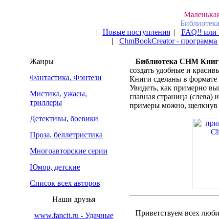
Маленькая
Библиотек
|
Новые поступления
|
FAQ!! или
|
ChmBookCreator - программа
Жанры
Библиотека CHM Книг
создать удобные и красив
Фантастика, Фэнтези
Книги сделаны в формате
Увидеть, как примерно вы
Мистика, ужасы,
главная страница (слева)
триллеры
примеры можно, щелкнув 
Детективы, боевики
Проза, беллетристика
Многоавторские серии
Юмор, детские
Список всех авторов
Наши друзья
Приветствуем всех любите
www.fancit.ru - Удачные