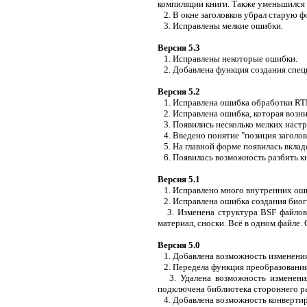
компиляции книги. Также уменьшился
2. В окне заголовков убрал старую ф
3. Исправлены мелкие ошибки.
Версия 5.3
1. Исправлены некоторые ошибки.
2. Добавлена функция создания специ
Версия 5.2
1. Исправлена ошибка обработки RTF
2. Исправлена ошибка, которая возни
3. Появились несколько мелких настр
4. Введено понятие "позиция заголовк
5. На главной форме появилась вклад
6. Появилась возможность разбить кни
Версия 5.1
1. Исправлено много внутренних ош
2. Исправлена ошибка создания биог
3. Изменена структура BSF файлов. 
материал, сноски. Всё в одном файле
Версия 5.0
1. Добавлена возможность изменения
2. Передела функция преобразования 
3. Удалена возможность изменения
подключена библиотека стороннего ра
4. Добавлена возможность конвертиро