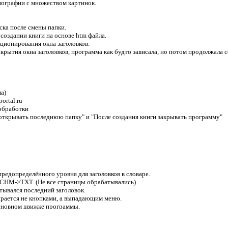
иографии с множеством картинок.
ска после смены папки.
 создании книги на основе htm файла.
ционирования окна заголовков.
акрытия окна заголовков, программа как будто зависала, но потом продолжала с
а)
ortal.ru
обработки
е открывать последнюю папку" и "После создания книги закрывать программу"
редопределённого уровня для заголовков в словаре.
 CHM->TXT. (Не все страницы обрабатывались)
тывался последний заголовок.
бирается не кнопками, а выпадающим меню.
сновном движке программы.