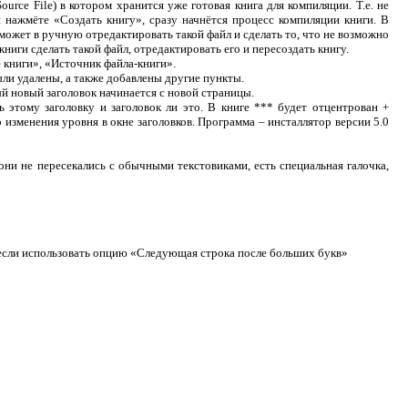
ce File) в котором хранится уже готовая книга для компиляции. Т.е. не
и нажмёте «Создать книгу», сразу начнётся процесс компиляции книги. В
 может в ручную отредактировать такой файл и сделать то, что не возможно
ниги сделать такой файл, отредактировать его и пересоздать книгу.
 книги», «Источник файла-книги».
ли удалены, а также добавлены другие пункты.
ый новый заголовок начинается с новой страницы.
 этому заголовку и заголовок ли это. В книге *** будет отцентрован +
 изменения уровня в окне заголовков. Программа – инсталлятор версии 5.0
ни не пересекались с обычными текстовиками, есть специальная галочка,
 если использовать опцию «Следующая строка после больших букв»