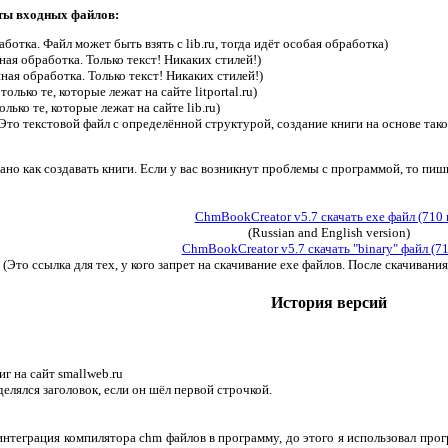
ы входных файлов:
отка. Файл может быть взять с lib.ru, тогда идёт особая обработка)
ая обработка. Только текст! Никаких стилей!)
ная обработка. Только текст! Никаких стилей!)
лько те, которые лежат на сайте litportal.ru)
ько те, которые лежат на сайте lib.ru)
(Это текстовой файл с определённой структурой, создание книги на основе тако
ано как создавать книги. Если у вас возникнут проблемы с программой, то пи
ChmBookCreator v5.7 скачать exe файл (710 
(Russian and English version)
ChmBookCreator v5.7 скачать "binary" файл (71
(Это ссылка для тех, у кого запрет на скачивание exe файлов. После скачиван
История версий
г на сайт smallweb.ru
елялся заголовок, если он шёл первой строчкой.
интеграция компилятора chm файлов в программу, до этого я использовал пр