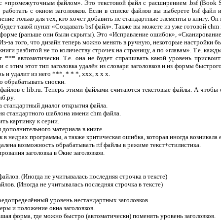
«промежуточным файлом». Это текстовой файл с расширением .bsf (Book Sour
 работать с окном заголовков. Если в списке файлов вы выберете bsf файл 
ение только для тех, кто хочет добавить не стандартные элементы в книгу. Он
удет такой пункт «Создавать bsf файл». Также вы можете из уже готовой chm к
форме (раньше они были скрыты). Это «Исправление ошибок», «Сканирование
з-за того, что дизайн теперь можно менять в ручную, некоторые настройки бы
иги разбитой не по количеству строчек на страницу, а по «главам». Т.е. кажд
** автоматически. Т.е. она не будет спрашивать какой уровень присвоить
с этим этот тип заголовка удалён из словаря заголовков и из формы быстрого
 удалит из него ***, * * *, xxx, x x x.
о обрабатывать сноски.
йлов с lib.ru. Теперь этими файлами считаются текстовые файлы. А чтобы о
иб.ру.
 стандартный диалог открытия файла.
я стандартного шаблона имени chm файла.
ть картинку к серии.
дополнительного материала в книге.
в недрах программы, а также критическая ошибка, которая иногда возникала
лена возможность обрабатывать rtf файлы в режиме текст+стилистика.
рования заголовка в Окне заголовков.
айлов. (Иногда не учитывалась последняя строчка в тексте)
айлов. (Иногда не учитывалась последняя строчка в тексте)
редопределённый уровень нестандартных заголовков.
еры и положение окна заголовков.
льшая форма, где можно быстро (автоматически) поменять уровень заголовков.