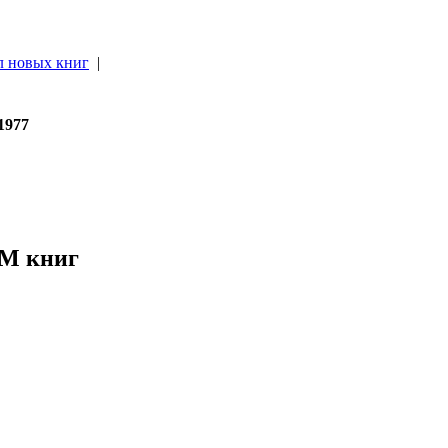
л новых книг
|
|
1977
HM книг