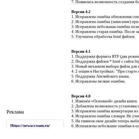
7. Появилась возможность создания б
Версия 4.2
1. Исправлена ошибка обновления спи
2. Исправлена ошибка (зависание) при
3. Исправлена небольшая ошибка пози
4. Исправлена старая ошибка. После з
5. Улучшена обработка html файлов.
Версия 4.1
1. Поддержка формата RTF (два режим
2. Поддержка файлов *.html c сайта litp
3. Новый механизм выбора файла для 
4. 2 опции в Настройках: "При старт
5. Поддержка Английского языка.
6. Исправлены мелкие ошибки.
Версия 4.0
1. Изменён «Основной» дизайн книги.
2. Добавлена возможность установки п
3. Исправлена ошибка конвертации из
Реклама
4. Исправлена ошибка словаря. Не учи
5. На главном окне дизайн теперь вы
Https://newaccount.ru/
6. Исправлены небольшие ошибки в о
Подключайте платежную
систему Продамус -
https://newaccount.ru/
, прием