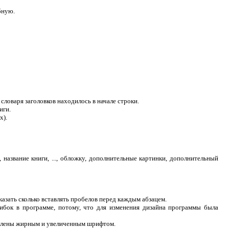
бную.
словаря заголовков находилось в начале строки.
иги.
х).
азвание книги, ..., обложку, дополнительные картинки, дополнительный
зать сколько вставлять пробелов перед каждым абзацем.
бок в программе, потому, что для изменения дизайна программы была
ыделены жирным и увеличенным шрифтом.