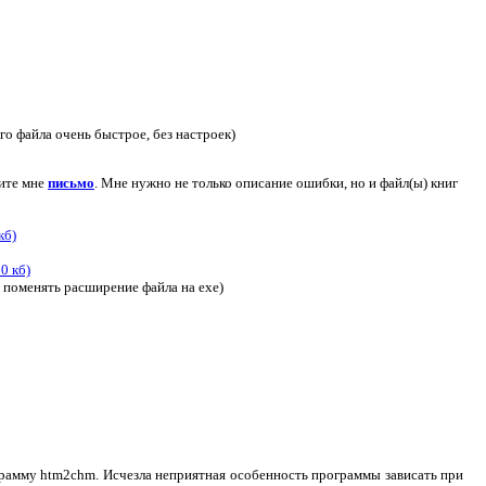
го файла очень быстрое, без настроек)
шите мне
письмо
. Мне нужно не только описание ошибки, но и файл(ы) книг
кб)
0 кб)
ия поменять расширение файла на exe)
ограмму htm2chm. Исчезла неприятная особенность программы зависать при