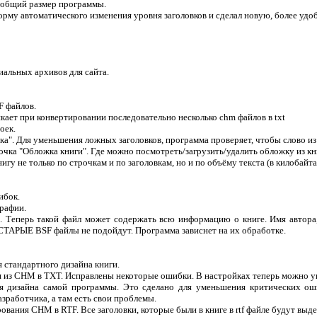
 общий размер программы.
орму автоматического изменения уровня заголовков и сделал новую, более удо
альных архивов для сайта.
 файлов.
кает при конвертировании последовательно несколько chm файлов в txt
оек.
а". Для уменьшения ложных заголовков, программа проверяет, чтобы слово из 
очка "Обложка книги". Где можно посмотреть/загрузить/удалить обложку из кн
гу не только по строчкам и по заголовкам, но и по объёму текста (в килобайта
ибок.
рафии.
Теперь такой файл может содержать всю информацию о книге. Имя автора, н
. СТАРЫЕ BSF файлы не подойдут. Программа зависнет на их обработке.
 стандартного дизайна книги.
из CHM в TXT. Исправлены некоторые ошибки. В настройках теперь можно ука
 дизайна самой программы. Это сделано для уменьшения критических оши
зработчика, а там есть свои проблемы.
вания CHM в RTF. Все заголовки, которые были в книге в rtf файле будут в