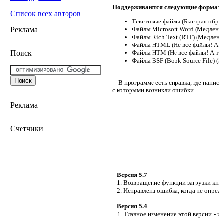
Поддерживаются следующие формат
Список всех авторов
Текстовые файлы (Быстрая обраб
Реклама
Файлы Microsoft Word (Медленн
Файлы Rich Text (RTF) (Медлен
Файлы HTML (Не все файлы! А то
Поиск
Файлы HTM (Не все файлы! А тол
Файлы BSF (Book Source File) 
В программе есть справка, где напис
с которыми возникли ошибки.
Реклама
Счетчики
Версия 5.7
1. Возвращение функции загрузки кни
2. Исправлена ошибка, когда не опред
Версия 5.4
1. Главное изменение этой версии - 