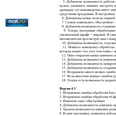
5. Добавлена возможность работы с 
нужно указывать никаких настроек и
принципе это нововведение имеет знач
средствами программы. В настройках б
6. Добавлены новые поля на главной 
7. Сильно изменились «Настройки». И
8. Добавлена возможность создания кн
9. Теперь программа обрабатывает *
увеличенный шрифт + жирный. В связи 
автоматически просмотрит ваш словарь и
10. Добавлена возможность, отдельн
11. Немного изменилась обработка фа
которая укажет что этот текстовик с л
12. Окно открытия папки заменено на
13. Добавлена возможность изменени
14. Добавлена возможность прикрепи
15. Добавлена возможность создания 
16. Исправлено много мелких ошибок 
17. Из-за многочисленных ошибок уда
18. Теперь есть возможность редакти
Версия 4.3
1. Исправлена ошибка обработки htm ф
2. Исправлена ошибка обработки rtf ф
3. Изменено окно «Настройки»
4. Добавлена возможность изменять п
5. Удалена возможность изменять разм
6. В окне заголовков, появилась небо