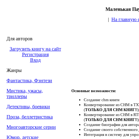
Маленькая Пау
|
На главную 
Для авторов
Загрузить книгу на сайт
Регистрация
Вход
Жанры
Фантастика, Фэнтези
Мистика, ужасы,
Основные возможности:
триллеры
Создание chm книги
Конвертирование из CHM в TXT 
Детективы, боевики
(
ТОЛЬКО ДЛЯ CHM КНИГ!!
)
Конвертирование из CHM в RTF 
Проза, беллетристика
(
ТОЛЬКО ДЛЯ CHM КНИГ!!
)
Создание биографии для автора
Многоавторские серии
Создание своего собственного 
Интеграция в систему для упр
Юмор, детские