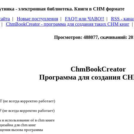
тинка - электронная библиотека. Книги в CHM формате
сайта
|
Новые поступления
|
FAQ!! или ЧАВО!!
|
RSS - кана
|
ChmBookCreator - программа для создания таких CHM книг
Просмотров: 488077, скачиваний: 20
ChmBookCreator
Программа для создания C
(не всегда корректно работает)
(не всегда корректно работает)
 и использование её в chm книге
дизайна для chm книг
ощения вызова программы