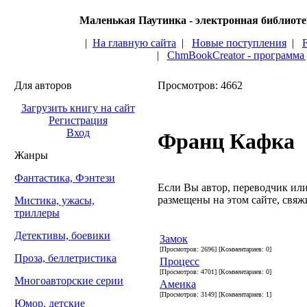
Маленькая Паутинка - электронная библиот
|
На главную сайта
|
Новые поступления
|
|
ChmBookCreator - программа
Для авторов
Просмотров: 4662
Загрузить книгу на сайт
Регистрация
Вход
Франц Кафка
Жанры
Фантастика, Фэнтези
Если Вы автор, переводчик или 
размещены на этом сайте, свяжи
Мистика, ужасы,
триллеры
Детективы, боевики
Замок
[Просмотров: 2696] [Комментариев: 0]
Проза, беллетристика
Процесс
[Просмотров: 4701] [Комментариев: 0]
Многоавторские серии
Амеика
[Просмотров: 3149] [Комментариев: 1]
Юмор, детские