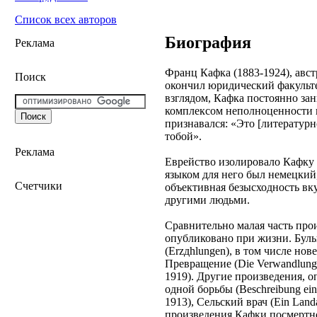
Список всех авторов
Биография
Реклама
Франц Кафка (1883-1924), авст
Поиск
окончил юридический факульт
взглядом, Кафка постоянно за
комплексом неполноценности п
признавался: «Это [литератур
тобой».
Реклама
Еврейство изолировало Кафку 
языком для него был немецкий,
Счетчики
объективная безысходность вк
другими людьми.
Сравнительно малая часть про
опубликовано при жизни. Бул
(Erzдhlungen), в том числе нове
Превращение (Die Verwandlung, 
1919). Другие произведения, 
одной борьбы (Beschreibung ein
1913), Сельский врач (Ein Landa
произведения Кафки посмертн