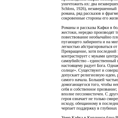
уничтожить их: два незавершен
Schloss, 1926), незавершенный
романа, ряд рассказов и фрагм
сокровенные стороны его жизн
Романы и рассказы Кафки в б
жестоки, нередко производят т
повествование необычайно пло
пугающего лабиринта и на миг
легкостью абстрагироваться от
Превращение, хотя последний 
контрастирует с муками центр
самоубийство - единственный 
настоящему радует Бога. Однак
солнце». Существуют и соверш
допускает религиозную идею, 
самого начала. Большей частью
домогающегося того, чтобы не
себя и собственное призвание;
вполне пессимистичен. С друг
героя означает не только смир
исходу, обещанному в последни
черпает поддержку в глубинах 
Умер Кафка в Кирлинге близ В