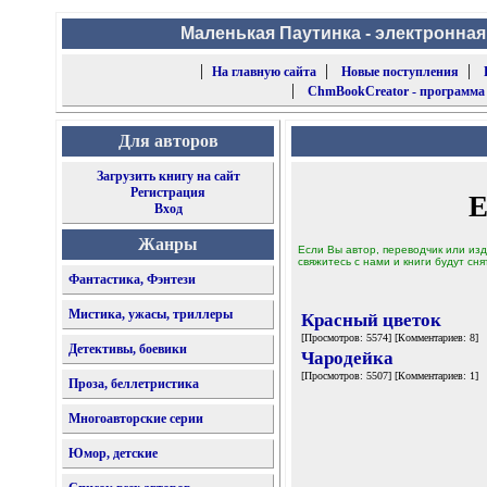
Маленькая Паутинка - электронная
|
|
|
На главную сайта
Новые поступления
|
ChmBookCreator - программа
Для авторов
Загрузить книгу на сайт
Регистрация
Е
Вход
Жанры
Если Вы автор, переводчик или изд
свяжитесь с нами и книги будут сня
Фантастика, Фэнтези
Мистика, ужасы, триллеры
Красный цветок
[Просмотров: 5574] [Комментариев: 8]
Детективы, боевики
Чародейка
[Просмотров: 5507] [Комментариев: 1]
Проза, беллетристика
Многоавторские серии
Юмор, детские