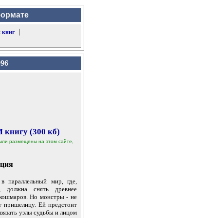
формате
|
 книг
996
 книгу (300 кб)
 были размещены на этом сайте,
ция
в параллельный мир, где,
, должна снять древнее
кошмаров. Но монстры - не
т пришелицу. Ей предстоит
звязать узлы судьбы и лицом