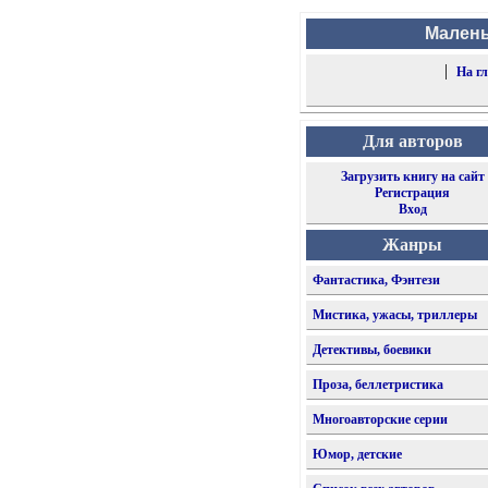
Малень
|
На г
Для авторов
Загрузить книгу на сайт
Регистрация
Вход
Жанры
Фантастика, Фэнтези
Мистика, ужасы, триллеры
Детективы, боевики
Проза, беллетристика
Многоавторские серии
Юмор, детские