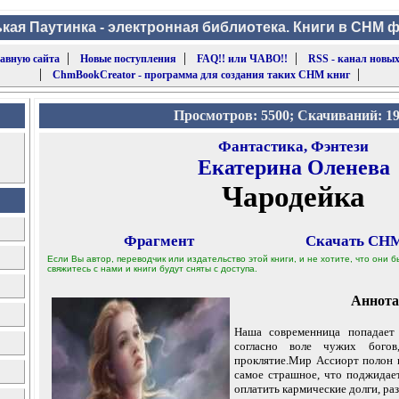
кая Паутинка - электронная библиотека. Книги в CHM 
|
|
|
лавную сайта
Новые поступления
FAQ!! или ЧАВО!!
RSS - канал новых
|
|
ChmBookCreator - программа для создания таких CHM книг
Просмотров: 5500; Скачиваний: 1
Фантастика, Фэнтези
Екатерина Оленева
Чародейка
Фрагмент
Скачать CHM
Если Вы автор, переводчик или издательство этой книги, и не хотите, что они
свяжитесь с нами и книги будут сняты с доступа.
Аннота
Наша современница попадает 
согласно воле чужих богов
проклятие.Мир Ассиорт полон 
самое страшное, что поджидае
оплатить кармические долги, ра