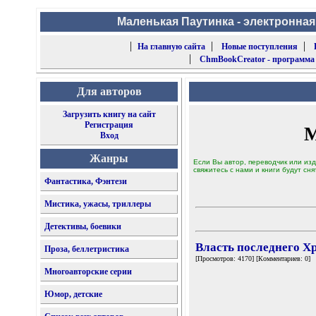
Маленькая Паутинка - электронная
|
|
|
На главную сайта
Новые поступления
|
ChmBookCreator - программа
Для авторов
Загрузить книгу на сайт
Регистрация
М
Вход
Жанры
Если Вы автор, переводчик или изд
свяжитесь с нами и книги будут сня
Фантастика, Фэнтези
Мистика, ужасы, триллеры
Детективы, боевики
Власть последнего Х
Проза, беллетристика
[Просмотров: 4170] [Комментариев: 0]
Многоавторские серии
Юмор, детские