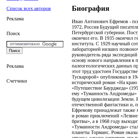
Биография
Список всех авторов
Реклама
Иван Антонович Ефремов - пс
1972, Россия Будущий писател
Петербургской губернии. Пост
Поиск
окончил его. В 1935 окончил 
института. С 1929 научный со
лабораторией низших позвоно
руководитель ряда экспедиций 
основу нового направления в 
палеогеологических данных пр
Реклама
этот труд удостоен Государст
Тускаророй» опубликовал в 19
Счетчики
исторический роман «На краю
«Путешествие Баурджеда» (195
ему «Туманность Андромеды» 
будущем цивилизации Земли. Р
отечественной фантастики и, п
Ефремову принадлежат также х
и роман приключений «Лезвие 
бритвы», а в 1968 году выход
«Туманности Андромеды» стал
планеты Торманс. Роман оказа
страны, однако запретить его 