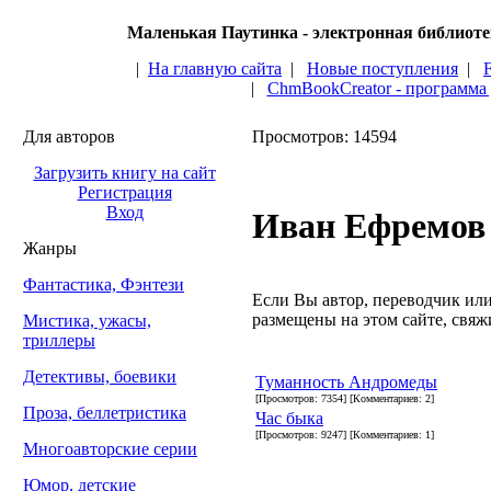
Маленькая Паутинка - электронная библиот
|
На главную сайта
|
Новые поступления
|
|
ChmBookCreator - программа
Для авторов
Просмотров: 14594
Загрузить книгу на сайт
Регистрация
Вход
Иван Ефремов
Жанры
Фантастика, Фэнтези
Если Вы автор, переводчик или 
размещены на этом сайте, свяжи
Мистика, ужасы,
триллеры
Детективы, боевики
Туманность Андромеды
[Просмотров: 7354] [Комментариев: 2]
Проза, беллетристика
Час быка
[Просмотров: 9247] [Комментариев: 1]
Многоавторские серии
Юмор, детские