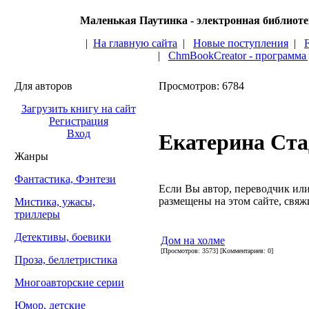
Маленькая Паутинка - электронная библиот
|
На главную сайта
|
Новые поступления
|
|
ChmBookCreator - программа
Для авторов
Просмотров: 6784
Загрузить книгу на сайт
Регистрация
Вход
Екатерина Ста
Жанры
Фантастика, Фэнтези
Если Вы автор, переводчик или 
размещены на этом сайте, свяжи
Мистика, ужасы,
триллеры
Детективы, боевики
Дом на холме
[Просмотров: 3573] [Комментариев: 0]
Проза, беллетристика
Многоавторские серии
Юмор, детские