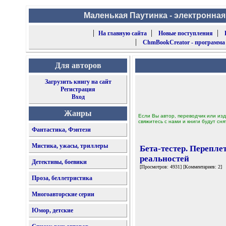
Маленькая Паутинка - электронная
|
|
|
На главную сайта
Новые поступления
|
ChmBookCreator - программа
Для авторов
Загрузить книгу на сайт
Регистрация
Вход
Жанры
Если Вы автор, переводчик или изд
свяжитесь с нами и книги будут сня
Фантастика, Фэнтези
Мистика, ужасы, триллеры
Бета-тестер. Перепле
реальностей
Детективы, боевики
[Просмотров: 4931] [Комментариев: 2]
Проза, беллетристика
Многоавторские серии
Юмор, детские