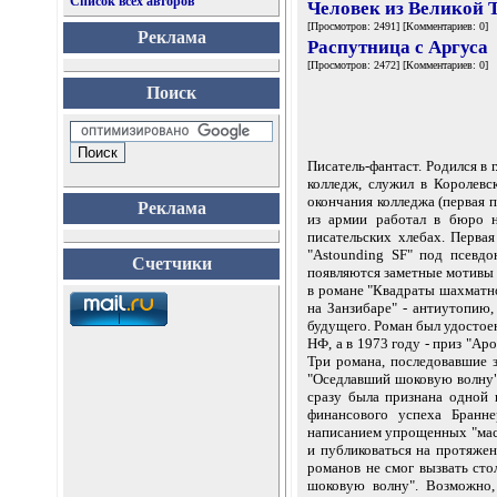
Список всех авторов
Человек из Великой 
[Просмотров: 2491] [Комментариев: 0]
Реклама
Распутница с Аргуса
[Просмотров: 2472] [Комментариев: 0]
Поиск
Писатель-фантаст. Родился в
колледж, служил в Королевс
окончания колледжа (первая 
Реклама
из армии работал в бюро на
писательских хлебах. Первая
"Astounding SF" под псевдо
Счетчики
появляются заметные мотивы 
в романе "Квадраты шахматно
на Занзибаре" - антиутопию,
будущего. Роман был удостоен
НФ, а в 1973 году - приз "Ap
Три романа, последовавшие з
"Оседлавший шоковую волну"
сразу была признана одной 
финансового успеха Бранн
написанием упрощенных "мас
и публиковаться на протяжен
романов не смог вызвать сто
шоковую волну". Возможно,