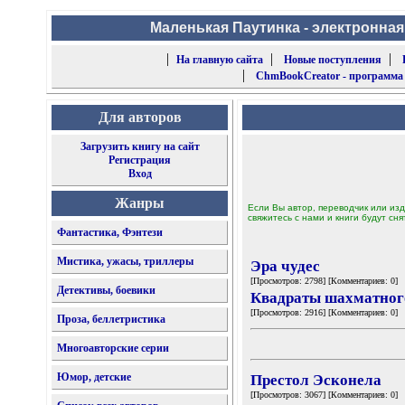
Маленькая Паутинка - электронная
|
|
|
На главную сайта
Новые поступления
|
ChmBookCreator - программа
Для авторов
Загрузить книгу на сайт
Регистрация
Вход
Жанры
Если Вы автор, переводчик или изд
свяжитесь с нами и книги будут сня
Фантастика, Фэнтези
Мистика, ужасы, триллеры
Эра чудес
[Просмотров: 2798] [Комментариев: 0]
Детективы, боевики
Квадраты шахматног
[Просмотров: 2916] [Комментариев: 0]
Проза, беллетристика
Многоавторские серии
Юмор, детские
Престол Эсконела
[Просмотров: 3067] [Комментариев: 0]