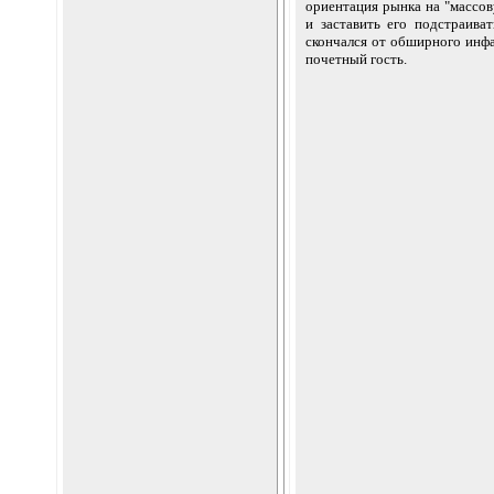
ориентация рынка на "массов
и заставить его подстраив
скончался от обширного инфа
почетный гость.