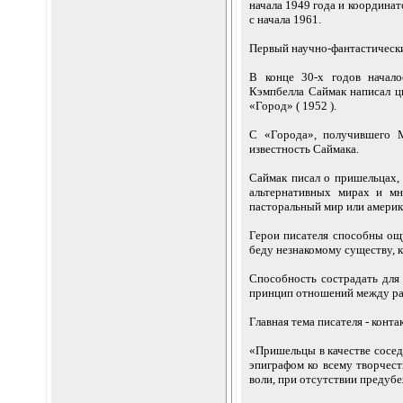
начала 1949 года и координат
с начала 1961.
Первый научно-фантастически
В конце 30-х годов начал
Кэмпбелла Саймак написал ц
«Город» ( 1952 ).
С «Города», получившего 
известность Саймака.
Саймак писал о пришельцах, 
альтернативных мирах и мн
пасторальный мир или америк
Герои писателя способны ощ
беду незнакомому существу, к
Способность сострадать для
принцип отношений между ра
Главная тема писателя - конта
«Пришельцы в качестве сосед
эпиграфом ко всему творчест
воли, при отсутствии предубе