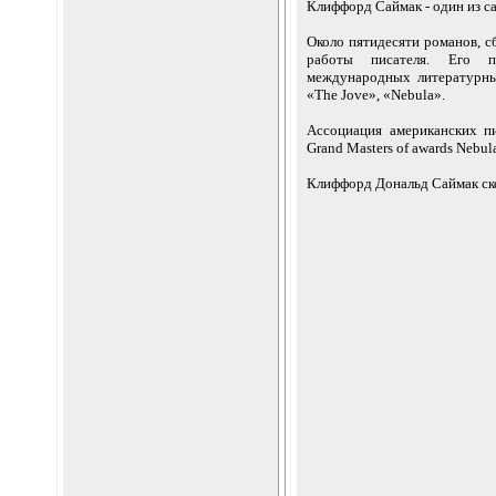
Клиффорд Саймак - один из с
Около пятидесяти романов, сб
работы писателя. Его п
международных литературны
«The Jove», «Nebula».
Ассоциация американских п
Grand Masters of awards Nebul
Клиффорд Дональд Саймак ско