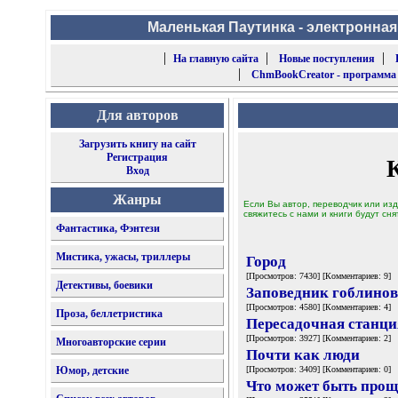
Маленькая Паутинка - электронная
|
|
|
На главную сайта
Новые поступления
|
ChmBookCreator - программа
Для авторов
Загрузить книгу на сайт
Регистрация
Вход
Жанры
Если Вы автор, переводчик или изд
свяжитесь с нами и книги будут сня
Фантастика, Фэнтези
Мистика, ужасы, триллеры
Город
[Просмотров: 7430] [Комментариев: 9]
Детективы, боевики
Заповедник гоблинов
[Просмотров: 4580] [Комментариев: 4]
Проза, беллетристика
Пересадочная станци
[Просмотров: 3927] [Комментариев: 2]
Многоавторские серии
Почти как люди
Юмор, детские
[Просмотров: 3409] [Комментариев: 0]
Что может быть прощ