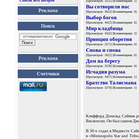
Список всех авторов
[Просмотров: 3551] [Комментариев: 2]
Вы сотворили нас
Реклама
[Просмотров: 3622] [Комментариев: 0]
Выбор богов
[Просмотров: 4422] [Комментариев: 6]
Поиск
Мир кладбища
[Просмотров: 4562] [Комментариев: 2]
Принцип оборотня
[Просмотров: 3271] [Комментариев: 0]
Снова и снова
[Просмотров: 3422] [Комментариев: 0]
Реклама
Дом на берегу
[Просмотров: 3239] [Комментариев: 0]
Исчадия разума
Счетчики
[Просмотров: 3457] [Комментариев: 1]
Братство Талисмана
[Просмотров: 3270] [Комментариев: 1]
Клиффорд Дональд Саймак ро
Висконсин. Он был сыном Дж
В 30-х годах в Мидвесте Сайм
в «Minneapolis Star and Tribu