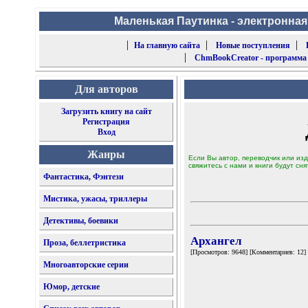
Маленькая Паутинка - электронная
|
|
|
На главную сайта
Новые поступления
|
ChmBookCreator - программа
Для авторов
Загрузить книгу на сайт
Регистрация
Вход
Жанры
Если Вы автор, переводчик или изд
свяжитесь с нами и книги будут сня
Фантастика, Фэнтези
Мистика, ужасы, триллеры
Детективы, боевики
Архангел
Проза, беллетристика
[Просмотров: 9648] [Комментариев: 12]
Многоавторские серии
Юмор, детские