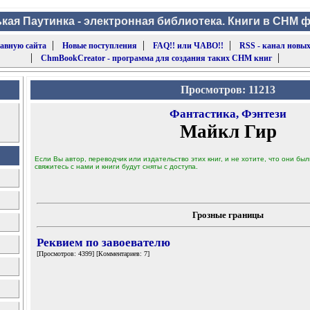
кая Паутинка - электронная библиотека. Книги в CHM 
|
|
|
лавную сайта
Новые поступления
FAQ!! или ЧАВО!!
RSS - канал новых
|
|
ChmBookCreator - программа для создания таких CHM книг
Просмотров: 11213
Фантастика, Фэнтези
Майкл Гир
Если Вы автор, переводчик или издательство этих книг, и не хотите, что они б
свяжитесь с нами и книги будут сняты с доступа.
Грозные границы
Реквием по завоевателю
[Просмотров: 4399] [Комментариев: 7]