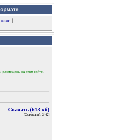
формате
|
 книг
ыли размещены на этом сайте,
Скачать (613 кб)
[Скачиваний: 2442]