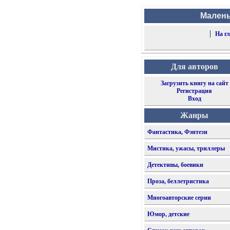
Малень
|
На г
Для авторов
Загрузить книгу на сайт
Регистрация
Вход
Жанры
Фантастика, Фэнтези
Мистика, ужасы, триллеры
Детективы, боевики
Проза, беллетристика
Многоавторские серии
Юмор, детские