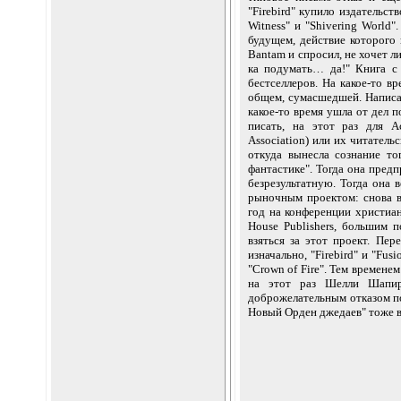
"Firebird" купило издательств
Witness" и "Shivering World
будущем, действие которого 
Bantam и спросил, не хочет л
ка подумать… да!" Книга с 
бестселлеров. На какое-то в
общем, сумасшедшей. Написав
какое-то время ушла от дел 
писать, на этот раз для Ас
Association) или их читатель
откуда вынесла сознание то
фантастике". Тогда она пред
безрезультатную. Тогда она 
рыночным проектом: снова вз
год на конференции христиа
House Publishers, большим 
взяться за этот проект. Пер
изначально, "Firebird" и "Fus
"Crown of Fire". Тем времене
на этот раз Шелли Шапир
доброжелательным отказом по 
Новый Орден джедаев" тоже вы