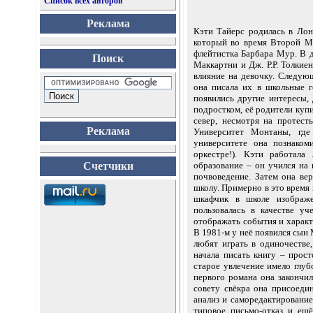
Список всех авторов
Реклама
Кэти Тайерс родилась в Лонг
который во время Второй М
флейтистка Барбара Мур. В д
Поиск
Маккартни и Дж. Р.Р. Толкиен
влияние на девочку. Следую
она писала их в школьные г
появились другие интересы,
подростком, её родители куп
север, несмотря на протест
Реклама
Университет Монтаны, где
университете она познаком
оркестре!). Кэти работала
Счетчики
образование – он учился на
почвоведение. Затем она ве
школу. Примерно в это время
шкафчик в школе изображе
пользовалась в качестве у
отображать события и характе
В 1981-м у неё появился сын
любят играть в одиночестве
начала писать книгу – прост
старое увлечение имело глуб
первого романа она закончил
совету свёкра она присоеди
анализ и саморедактирование
типовое письмо-отказ и ещ