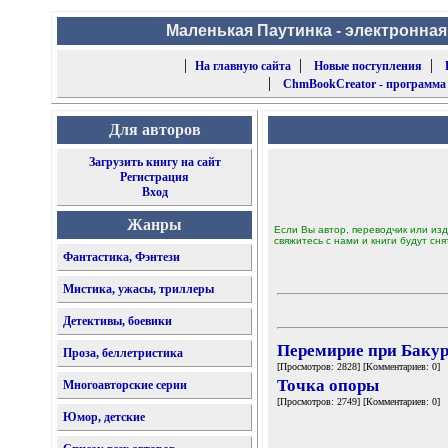
Маленькая Паутинка - электронная
|
|
|
На главную сайта
Новые поступления
|
ChmBookCreator - программа
Для авторов
Загрузить книгу на сайт
Регистрация
Вход
Жанры
Если Вы автор, переводчик или изд
свяжитесь с нами и книги будут сня
Фантастика, Фэнтези
Мистика, ужасы, триллеры
Детективы, боевики
Перемирие при Бакур
Проза, беллетристика
[Просмотров: 2828] [Комментариев: 0]
Точка опоры
Многоавторские серии
[Просмотров: 2749] [Комментариев: 0]
Юмор, детские