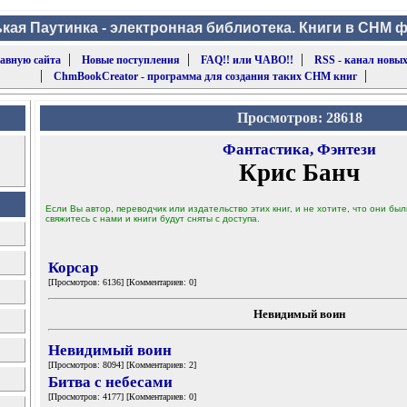
кая Паутинка - электронная библиотека. Книги в CHM 
|
|
|
лавную сайта
Новые поступления
FAQ!! или ЧАВО!!
RSS - канал новых
|
|
ChmBookCreator - программа для создания таких CHM книг
Просмотров: 28618
Фантастика, Фэнтези
Крис Банч
Если Вы автор, переводчик или издательство этих книг, и не хотите, что они б
свяжитесь с нами и книги будут сняты с доступа.
Корсар
[Просмотров: 6136] [Комментариев: 0]
Невидимый воин
Невидимый воин
[Просмотров: 8094] [Комментариев: 2]
Битва с небесами
[Просмотров: 4177] [Комментариев: 0]