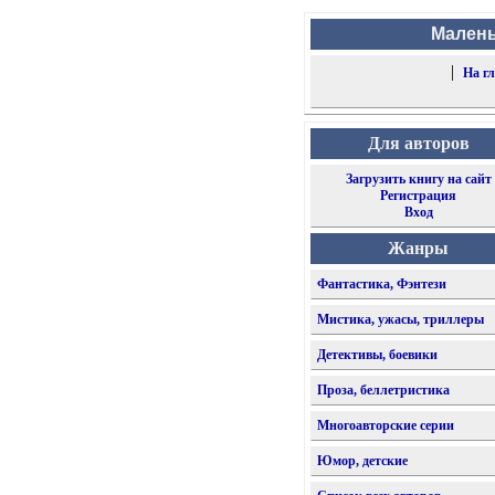
Малень
|
На г
Для авторов
Загрузить книгу на сайт
Регистрация
Вход
Жанры
Фантастика, Фэнтези
Мистика, ужасы, триллеры
Детективы, боевики
Проза, беллетристика
Многоавторские серии
Юмор, детские