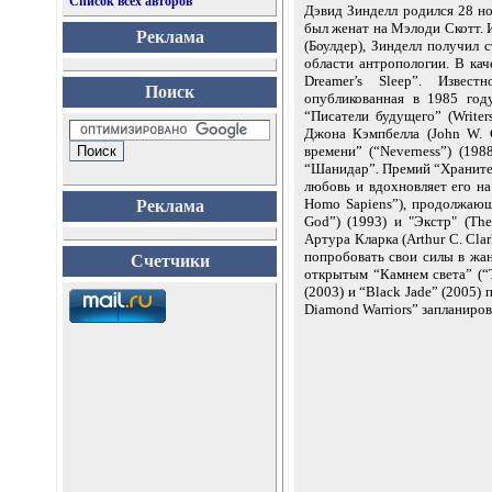
Список всех авторов
Дэвид Зинделл родился 28 но
был женат на Мэлоди Скотт. 
Реклама
(Боулдер), Зинделл получил 
области антропологии. В кач
Dreamer’s Sleep”. Извест
Поиск
опубликованная в 1985 год
“Писатели будущего” (Writer
Джона Кэмпбелла (John W. 
времени” (“Neverness”) (19
“Шанидар”. Премий “Хранител
любовь и вдохновляет его на
Homo Sapiens”), продолжающ
Реклама
God”) (1993) и "Экстр" (Th
Артура Кларка (Arthur C. Cla
попробовать свои силы в жан
Счетчики
открытым “Камнем света” (“T
(2003) и “Black Jade” (2005
Diamond Warriors” запланиров