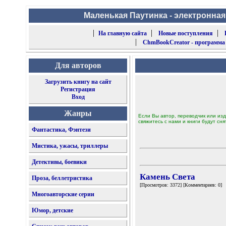
Маленькая Паутинка - электронная
|
|
|
На главную сайта
Новые поступления
|
ChmBookCreator - программа
Для авторов
Загрузить книгу на сайт
Регистрация
Вход
Жанры
Если Вы автор, переводчик или изд
свяжитесь с нами и книги будут сня
Фантастика, Фэнтези
Мистика, ужасы, триллеры
Детективы, боевики
Камень Света
Проза, беллетристика
[Просмотров: 3372] [Комментариев: 0]
Многоавторские серии
Юмор, детские