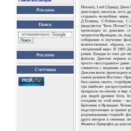
Список всех авторов
Dunsany, Lord (Эдвард Джон 
Реклама
аристократ, писатель, поэт, 
создавать волшебные миры, 
Д.Толкина, С.Робинсона, С
Поиск
(выделяется "Боги Пегана")
происходил из довольно ст
патриотом Ирландии, он, под
собиранию и изучению фоль
величественных образов, со
«вторичный мир». В 1905 Да
роман. Каждая из этих дат в
Реклама
фэнтези. Дансени первым п
просто «воссоздавать» давно 
сливаются с модными со вре
Счетчики
Дансени могло происходить и 
самом дальнем Востоке». При
был сыном своего, «серебрян
три наиболее распростране
прекрасен по-своему и мир л
для людей древние боги, б
соседями по этой земле – в
Британии и Ирландии. Челове
подстерегающих за гранью ре
родоначальника «черной» фэн
друга авторов в смежных ли
Филипса Лавкрафта до классик