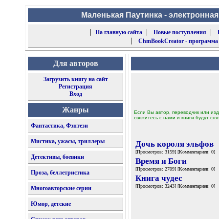
Маленькая Паутинка - электронная
|
|
|
На главную сайта
Новые поступления
|
ChmBookCreator - программа
Для авторов
Загрузить книгу на сайт
Регистрация
Вход
Жанры
Если Вы автор, переводчик или изд
свяжитесь с нами и книги будут сня
Фантастика, Фэнтези
Мистика, ужасы, триллеры
Дочь короля эльфов
[Просмотров: 3159] [Комментариев: 0]
Детективы, боевики
Время и Боги
[Просмотров: 2709] [Комментариев: 0]
Проза, беллетристика
Книга чудес
[Просмотров: 3243] [Комментариев: 0]
Многоавторские серии
Юмор, детские