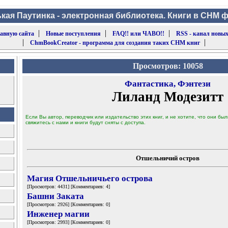
кая Паутинка - электронная библиотека. Книги в CHM 
|
|
|
лавную сайта
Новые поступления
FAQ!! или ЧАВО!!
RSS - канал новых
|
|
ChmBookCreator - программа для создания таких CHM книг
Просмотров: 10058
Фантастика, Фэнтези
Лиланд Модезитт
Если Вы автор, переводчик или издательство этих книг, и не хотите, что они б
свяжитесь с нами и книги будут сняты с доступа.
Отшельничий остров
Магия Отшельничьего острова
[Просмотров: 4431] [Комментариев: 4]
Башни Заката
[Просмотров: 2926] [Комментариев: 0]
Инженер магии
[Просмотров: 2993] [Комментариев: 0]