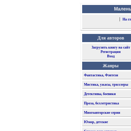
Малень
|
На г
Для авторов
Загрузить книгу на сайт
Регистрация
Вход
Жанры
Фантастика, Фэнтези
Мистика, ужасы, триллеры
Детективы, боевики
Проза, беллетристика
Многоавторские серии
Юмор, детские