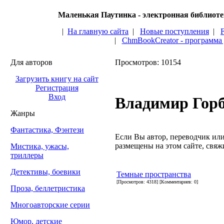
Маленькая Паутинка - электронная библиот
|
На главную сайта
|
Новые поступления
|
|
ChmBookCreator - программа
Для авторов
Просмотров: 10154
Загрузить книгу на сайт
Регистрация
Вход
Владимир Гор
Жанры
Фантастика, Фэнтези
Если Вы автор, переводчик или 
размещены на этом сайте, свяжи
Мистика, ужасы,
триллеры
Детективы, боевики
Темные пространства
[Просмотров: 4318] [Комментариев: 0]
Проза, беллетристика
Многоавторские серии
Юмор, детские