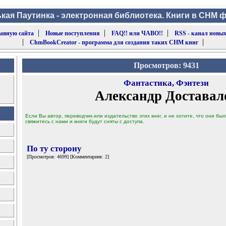
кая Паутинка - электронная библиотека. Книги в CHM 
|
|
|
лавную сайта
Новые поступления
FAQ!! или ЧАВО!!
RSS - канал новых
|
|
ChmBookCreator - программа для создания таких CHM книг
Просмотров: 9431
Фантастика, Фэнтези
Александр Доставал
Если Вы автор, переводчик или издательство этих книг, и не хотите, что они б
свяжитесь с нами и книги будут сняты с доступа.
По ту сторону
[Просмотров: 4699] [Комментариев: 2]