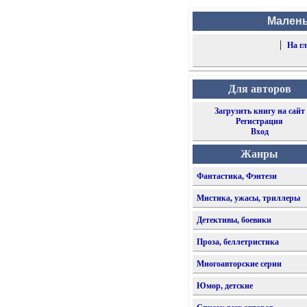
Малень
|
На г
Для авторов
Загрузить книгу на сайт
Регистрация
Вход
Жанры
Фантастика, Фэнтези
Мистика, ужасы, триллеры
Детективы, боевики
Проза, беллетристика
Многоавторские серии
Юмор, детские