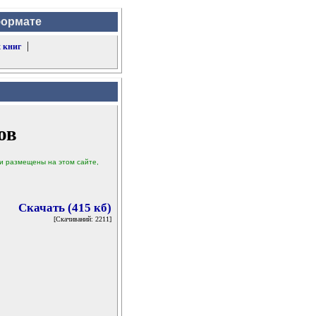
формате
|
 книг
ов
ыли размещены на этом сайте,
Скачать (415 кб)
[Скачиваний: 2211]