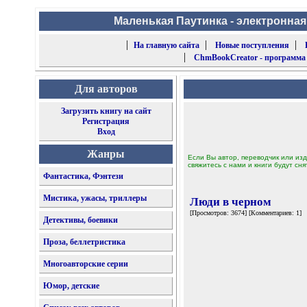
Маленькая Паутинка - электронная
|
|
|
На главную сайта
Новые поступления
|
ChmBookCreator - программа
Для авторов
Загрузить книгу на сайт
Регистрация
Вход
Жанры
Если Вы автор, переводчик или изд
свяжитесь с нами и книги будут сня
Фантастика, Фэнтези
Мистика, ужасы, триллеры
Люди в черном
[Просмотров: 3674] [Комментариев: 1]
Детективы, боевики
Проза, беллетристика
Многоавторские серии
Юмор, детские