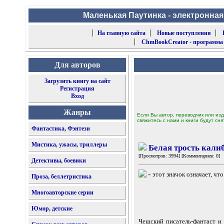
Маленькая Паутинка - электронная
|
|
|
На главную сайта
Новые поступления
|
ChmBookCreator - программа
Для авторов
Загрузить книгу на сайт
Регистрация
Вход
Жанры
Если Вы автор, переводчик или изд
свяжитесь с нами и книги будут сня
Фантастика, Фэнтези
Мистика, ужасы, триллеры
Белая трость калиб
[Просмотров: 3994] [Комментариев: 0]
Детективы, боевики
-
этот значок означает, чт
Проза, беллетристика
Многоавторские серии
Юмор, детские
Чешский писатель-фантаст и