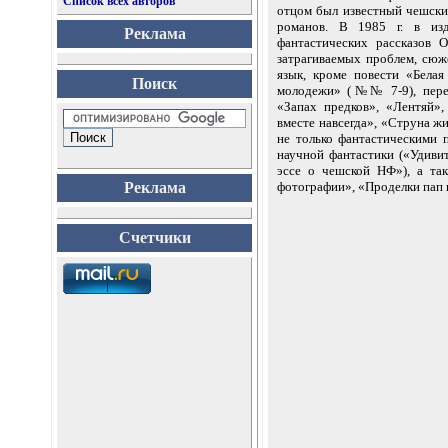
Список всех авторов
отцом был известный чешски
романов. В 1985 г. в из
Реклама
фантастических рассказов 
затрагиваемых проблем, сюж
язык, кроме повести «Белая
Поиск
молодежи» (№№ 7-9), перев
«Запах предков», «Лентяй»
вместе навсегда», «Струна ж
не только фантастическими 
научной фантастики («Удиви
эссе о чешской НФ»), а та
Реклама
фотографии», «Проделки пап и
Счетчики