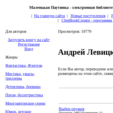
Маленькая Паутинка - электронная библиот
|
На главную сайта
|
Новые поступления
|
|
ChmBookCreator - программа
Для авторов
Просмотров: 19779
Загрузить книгу на сайт
Регистрация
Вход
Андрей Левиц
Жанры
Фантастика, Фэнтези
Если Вы автор, переводчик или 
размещены на этом сайте, свяжи
Мистика, ужасы,
триллеры
Детективы, боевики
Проза, беллетристика
Многоавторские серии
Выбор оружия
Юмор, детские
[Просмотров: 34887] [Комментариев: 51]