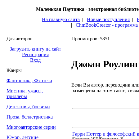
Маленькая Паутинка - электронная библиот
|
На главную сайта
|
Новые поступления
|
|
ChmBookCreator - программа
Для авторов
Просмотров: 5851
Загрузить книгу на сайт
Регистрация
Вход
Джоан Роулин
Жанры
Фантастика, Фэнтези
Если Вы автор, переводчик или 
размещены на этом сайте, свяжи
Мистика, ужасы,
триллеры
Детективы, боевики
Проза, беллетристика
Многоавторские серии
Гарри Поттер и философский 
Юмор, детские
[Просмотров: 2427] [Комментариев: 2]