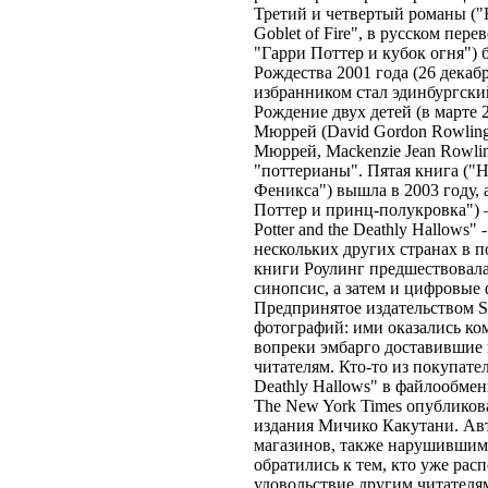
Третий и четвертый романы ("Har
Goblet of Fire", в русском пер
"Гарри Поттер и кубок огня") 
Рождества 2001 года (26 декаб
избранником стал эдинбургский
Рождение двух детей (в марте 
Мюррей (David Gordon Rowling
Мюррей, Mackenzie Jean Rowli
"поттерианы". Пятая книга ("Ha
Феникса") вышла в 2003 году, а 
Поттер и принц-полукровка") –
Potter and the Deathly Hallows
нескольких других странах в 
книги Роулинг предшествовала
синопсис, а затем и цифровые
Предпринятое издательством S
фотографий: ими оказались ко
вопреки эмбарго доставившие
читателям. Кто-то из покупате
Deathly Hallows" в файлообменн
The New York Times опублико
издания Мичико Какутани. Авт
магазинов, также нарушившим э
обратились к тем, кто уже рас
удовольствие другим читателям