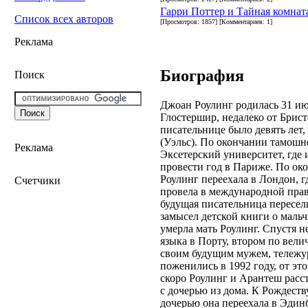
Гарри Поттер и Тайная комнат
Список всех авторов
[Просмотров: 1857] [Комментариев: 1]
Реклама
Биография
Поиск
Джоан Роулинг родилась 31 ию
Глостершир, недалеко от Брист
писательнице было девять лет,
(Уэльс). По окончании тамошн
Реклама
Эксетерский университет, где 
провести год в Париже. По око
Роулинг переехала в Лондон, г
Счетчики
провела в международной право
будущая писательница пересели
замысел детской книги о мальч
умерла мать Роулинг. Спустя 
языка в Порту, втором по вел
своим будущим мужем, тележур
поженились в 1992 году, от это
скоро Роулинг и Арантеш расст
с дочерью из дома. К Рождеств
дочерью она переехала в Эдинб