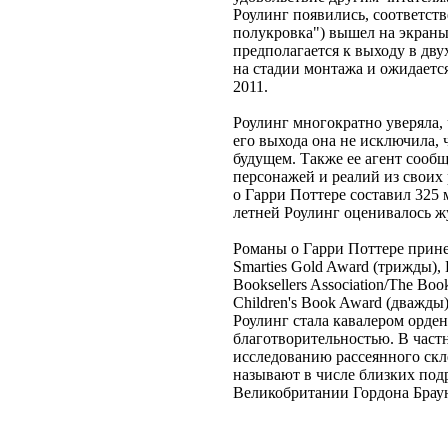
Роулинг появились, соответств
полукровка") вышел на экраны в
предполагается к выходу в дву
на стадии монтажа и ожидается
2011.
Роулинг многократно уверяла, 
его выхода она не исключила,
будущем. Также ее агент сооб
персонажей и реалий из свои
о Гарри Поттере составил 325 
летней Роулинг оценивалось ж
Романы о Гарри Поттере прине
Smarties Gold Award (трижды), 
Booksellers Association/The Book
Children's Book Award (дважд
Роулинг стала кавалером орде
благотворительностью. В част
исследованию рассеянного скле
называют в числе близких по
Великобритании Гордона Брау