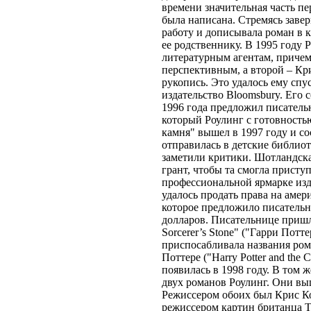
времени значительная часть пе
была написана. Стремясь завер
работу и дописывала роман в к
ее родственнику. В 1995 году 
литературным агентам, причем 
перспективным, а второй – Крис
рукопись. Это удалось ему спу
издательство Bloomsbury. Его 
1996 года предложил писатель
который Роулинг с готовность
камня" вышел в 1997 году и со
отправилась в детские библиот
заметили критики. Шотландская
грант, чтобы та смогла присту
профессиональной ярмарке изд
удалось продать права на амери
которое предложило писательн
долларов. Писательнице пришлос
Sorcerer’s Stone" ("Гарри Потт
приспосабливала названия ром
Поттере ("Harry Potter and the 
появилась в 1998 году. В том 
двух романов Роулинг. Они выш
Режиссером обоих был Крис Кол
режиссером картин британца Тер