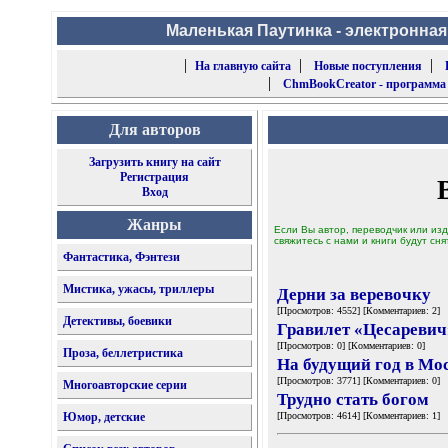
Маленькая Паутинка - электронная
|
|
|
На главную сайта
Новые поступления
|
ChmBookCreator - программа
Для авторов
Загрузить книгу на сайт
Регистрация
Вход
Жанры
Если Вы автор, переводчик или изд
свяжитесь с нами и книги будут сня
Фантастика, Фэнтези
Мистика, ужасы, триллеры
Дерни за веревочку
[Просмотров: 4552] [Комментариев: 2]
Детективы, боевики
Гравилет «Цесаревич
[Просмотров: 0] [Комментариев: 0]
Проза, беллетристика
На будущий год в Мо
[Просмотров: 3771] [Комментариев: 0]
Многоавторские серии
Трудно стать богом
Юмор, детские
[Просмотров: 4614] [Комментариев: 1]