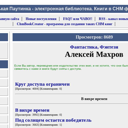
кая Паутинка - электронная библиотека. Книги в CHM 
|
|
|
лавную сайта
Новые поступления
FAQ!! или ЧАВО!!
RSS - канал новых
|
|
ChmBookCreator - программа для создания таких CHM книг
Просмотров: 8689
Фантастика, Фэнтези
Алексей Махров
Если Вы автор, переводчик или издательство этих книг, и не хотите, что они б
свяжитесь с нами и книги будут сняты с доступа.
Круг доступа ограничен
[Просмотров: 4004] [Комментариев: 0]
В вихре времен
В вихре времен
[Просмотров: 3992] [Комментариев: 0]
Под солнцем остается победитель
[Просмотров: 3663] [Комментариев: 1]