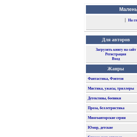
Малень
|
На г
Для авторов
Загрузить книгу на сайт
Регистрация
Вход
Жанры
Фантастика, Фэнтези
Мистика, ужасы, триллеры
Детективы, боевики
Проза, беллетристика
Многоавторские серии
Юмор, детские