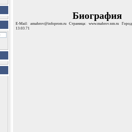
Биография
E-Mail: amahrov@infoprom.ru Страница: www.mahrov.nm.ru Горо
13.03.71