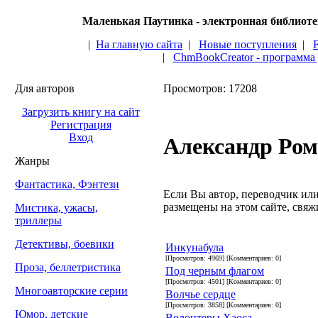
Маленькая Паутинка - электронная библиот
|
На главную сайта
|
Новые поступления
|
|
ChmBookCreator - программа
Для авторов
Просмотров: 17208
Загрузить книгу на сайт
Регистрация
Вход
Александр Ром
Жанры
Фантастика, Фэнтези
Если Вы автор, переводчик или 
размещены на этом сайте, свяжи
Мистика, ужасы,
триллеры
Детективы, боевики
Инкунабула
[Просмотров: 4969] [Комментариев: 0]
Проза, беллетристика
Под черным флагом
[Просмотров: 4501] [Комментариев: 0]
Многоавторские серии
Волчье сердце
[Просмотров: 3858] [Комментариев: 0]
Юмор, детские
Волонтеры Хаоса