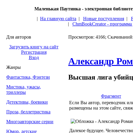
Маленькая Паутинка - электронная библиот
|
На главную сайта
|
Новые поступления
|
|
ChmBookCreator - программа
Для авторов
Просмотров: 4166; Скачиваний
Загрузить книгу на сайт
Регистрация
Вход
Александр Ром
Жанры
Высшая лига убий
Фантастика, Фэнтези
Мистика, ужасы,
триллеры
Фрагмент
Детективы, боевики
Если Вы автор, переводчик или
размещены на этом сайте, свяж
Проза, беллетристика
Многоавторские серии
Далекое будущее. Человечество
Юмор, детские