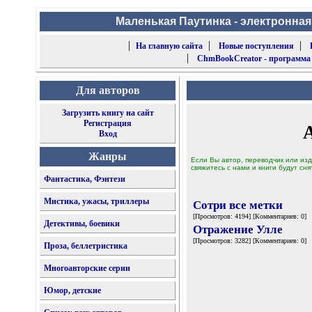
Маленькая Паутинка - электронная
|
|
|
На главную сайта
Новые поступления
|
ChmBookCreator - программа
Для авторов
Загрузить книгу на сайт
Регистрация
Вход
Жанры
Если Вы автор, переводчик или изд
свяжитесь с нами и книги будут сня
Фантастика, Фэнтези
Мистика, ужасы, триллеры
Сотри все метки
[Просмотров: 4194] [Комментариев: 0]
Детективы, боевики
Отражение Улле
[Просмотров: 3282] [Комментариев: 0]
Проза, беллетристика
Многоавторские серии
Юмор, детские