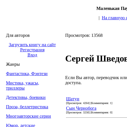
Маленькая Пау
|
На главную 
Для авторов
Просмотров: 13568
Загрузить книгу на сайт
Регистрация
Вход
Сергей Шведо
Жанры
Фантастика, Фэнтези
Если Вы автор, переводчик или 
доступа.
Мистика, ужасы,
триллеры
Детективы, боевики
Шатун
[Просмотров: 4264] [Комментариев: 1]
Проза, беллетристика
Сын Чернобога
[Просмотров: 3258] [Комментариев: 0]
Многоавторские серии
Юмор, детские