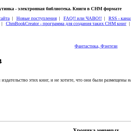
тинка - электронная библиотека. Книги в CHM формате
сайта
|
Новые поступления
|
FAQ!! или ЧАВО!!
|
RSS - кана
|
ChmBookCreator - программа для создания таких CHM книг
Фантастика, Фэнтези
в
издательство этих книг, и не хотите, что они были размещены на
Хроника меченых