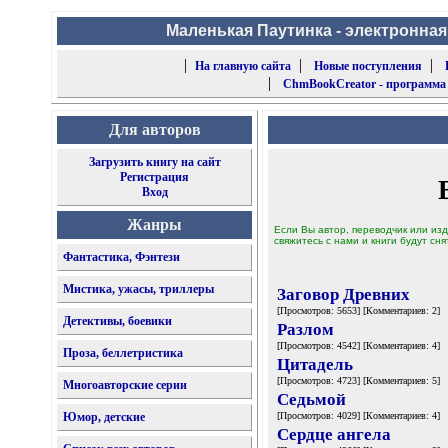
Маленькая Паутинка - электронная
|
|
|
На главную сайта
Новые поступления
|
ChmBookCreator - программа
Для авторов
Загрузить книгу на сайт
Регистрация
Вход
Жанры
Если Вы автор, переводчик или изд
свяжитесь с нами и книги будут сня
Фантастика, Фэнтези
Мистика, ужасы, триллеры
Заговор Древних
[Просмотров: 5653] [Комментариев: 2]
Детективы, боевики
Разлом
[Просмотров: 4542] [Комментариев: 4]
Проза, беллетристика
Цитадель
[Просмотров: 4723] [Комментариев: 5]
Многоавторские серии
Седьмой
Юмор, детские
[Просмотров: 4029] [Комментариев: 4]
Сердце ангела