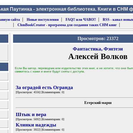
кая Паутинка - электронная библиотека. Книги в CHM 
|
|
|
лавную сайта
Новые поступления
FAQ!! или ЧАВО!!
RSS - канал новых
|
|
ChmBookCreator - программа для создания таких CHM книг
Просмотров: 23372
Фантастика, Фэнтези
Алексей Волков
Если Вы автор, переводчик или издательство этих книг, и не хотите, что они б
свяжитесь с нами и книги будут сняты с доступа.
За оградой есть Огранда
[Просмотров: 4556] [Комментариев: 0]
Егерский марш
Штык и вера
[Просмотров: 5692] [Комментариев: 0]
Клинки надежды
[Просмотров: 3922] [Комментариев: 0]