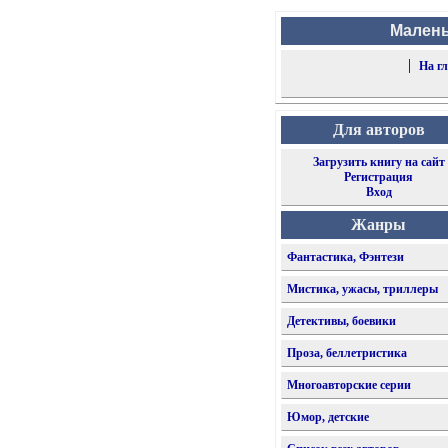
Малень
|
На г
Для авторов
Загрузить книгу на сайт
Регистрация
Вход
Жанры
Фантастика, Фэнтези
Мистика, ужасы, триллеры
Детективы, боевики
Проза, беллетристика
Многоавторские серии
Юмор, детские