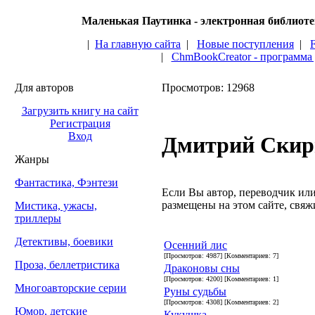
Маленькая Паутинка - электронная библиот
|
На главную сайта
|
Новые поступления
|
|
ChmBookCreator - программа
Для авторов
Просмотров: 12968
Загрузить книгу на сайт
Регистрация
Вход
Дмитрий Ски
Жанры
Фантастика, Фэнтези
Если Вы автор, переводчик или 
размещены на этом сайте, свяжи
Мистика, ужасы,
триллеры
Детективы, боевики
Осенний лис
[Просмотров: 4987] [Комментариев: 7]
Проза, беллетристика
Драконовы сны
[Просмотров: 4200] [Комментариев: 1]
Многоавторские серии
Руны судьбы
[Просмотров: 4308] [Комментариев: 2]
Юмор, детские
Кукушка