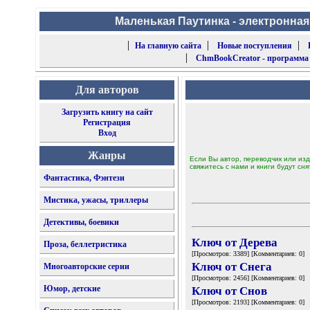
Маленькая Паутинка - электронная
|
|
|
На главную сайта
Новые поступления
|
ChmBookCreator - программа
Для авторов
Загрузить книгу на сайт
Регистрация
Вход
Жанры
Если Вы автор, переводчик или изд
свяжитесь с нами и книги будут сня
Фантастика, Фэнтези
Мистика, ужасы, триллеры
Детективы, боевики
Ключ от Дерева
Проза, беллетристика
[Просмотров: 3389] [Комментариев: 0]
Ключ от Снега
Многоавторские серии
[Просмотров: 2456] [Комментариев: 0]
Юмор, детские
Ключ от Снов
[Просмотров: 2193] [Комментариев: 0]