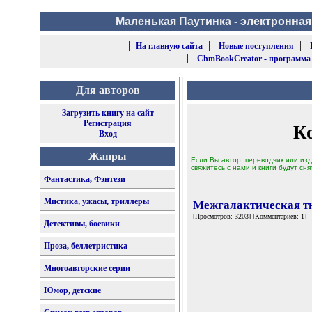
Маленькая Паутинка - электронная
|
|
|
На главную сайта
Новые поступления
|
ChmBookCreator - программа
Для авторов
Загрузить книгу на сайт
Регистрация
К
Вход
Жанры
Если Вы автор, переводчик или изд
свяжитесь с нами и книги будут сня
Фантастика, Фэнтези
Мистика, ужасы, триллеры
Межгалактическая т
[Просмотров: 3203] [Комментариев: 1]
Детективы, боевики
Проза, беллетристика
Многоавторские серии
Юмор, детские