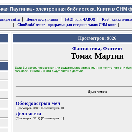
кая Паутинка - электронная библиотека. Книги в CHM 
|
|
|
лавную сайта
Новые поступления
FAQ!! или ЧАВО!!
RSS - канал новых
|
|
ChmBookCreator - программа для создания таких CHM книг
Просмотров: 9026
Фантастика, Фэнтези
Томас Мартин
Если Вы автор, переводчик или издательство этих книг, и не хотите, что они б
свяжитесь с нами и книги будут сняты с доступа.
Дело чести
Обоюдоострый меч
[Просмотров: 3483] [Комментариев: 0]
Дело чести
[Просмотров: 3614] [Комментариев: 1]