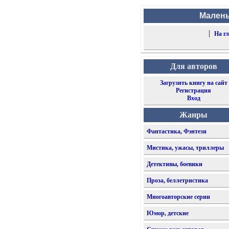
Малень
|
На г
Для авторов
Загрузить книгу на сайт
Регистрация
Вход
Жанры
Фантастика, Фэнтези
Мистика, ужасы, триллеры
Детективы, боевики
Проза, беллетристика
Многоавторские серии
Юмор, детские