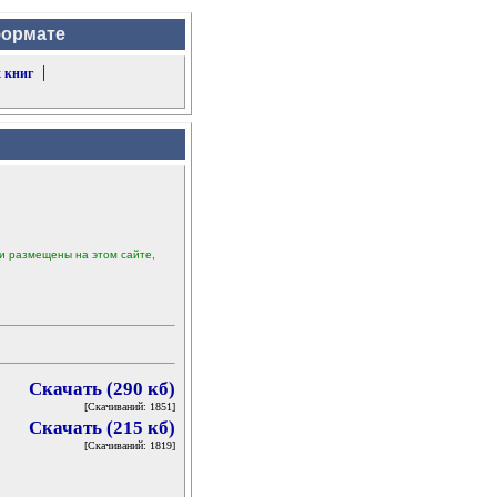
формате
|
 книг
ыли размещены на этом сайте,
Скачать (290 кб)
[Скачиваний: 1851]
Скачать (215 кб)
[Скачиваний: 1819]