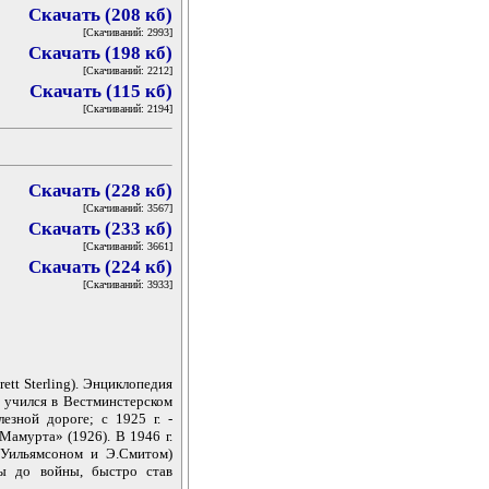
Скачать (208 кб)
[Скачиваний: 2993]
Скачать (198 кб)
[Скачиваний: 2212]
Скачать (115 кб)
[Скачиваний: 2194]
Скачать (228 кб)
[Скачиваний: 3567]
Скачать (233 кб)
[Скачиваний: 3661]
Скачать (224 кб)
[Скачиваний: 3933]
ett Sterling). Энциклопедия
, учился в Вестминстерском
езной дороге; с 1925 г. -
Мамурта» (1926). В 1946 г.
Д.Уильямсоном и Э.Смитом)
ы до войны, быстро став