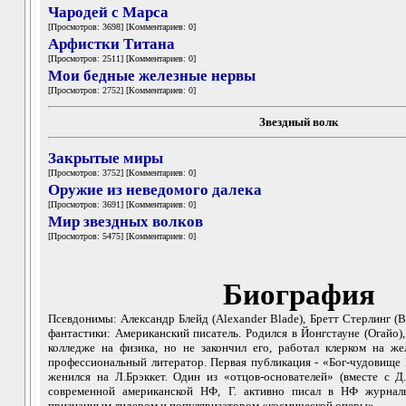
Чародей с Марса
[Просмотров: 3698] [Комментариев: 0]
Арфистки Титана
[Просмотров: 2511] [Комментариев: 0]
Мои бедные железные нервы
[Просмотров: 2752] [Комментариев: 0]
Звездный волк
Закрытые миры
[Просмотров: 3752] [Комментариев: 0]
Оружие из неведомого далека
[Просмотров: 3691] [Комментариев: 0]
Мир звездных волков
[Просмотров: 5475] [Комментариев: 0]
Биография
Псевдонимы: Александр Блейд (Alexander Blade), Бретт Стерлинг (Br
фантастики: Американский писатель. Родился в Йонгстауне (Огайо)
колледже на физика, но не закончил его, работал клерком на жел
профессиональный литератор. Первая публикация - «Бог-чудовище 
женился на Л.Брэккет. Один из «отцов-основателей» (вместе с 
современной американской НФ, Г. активно писал в НФ журнал
признанным лидером и популяризатором «космической оперы»...