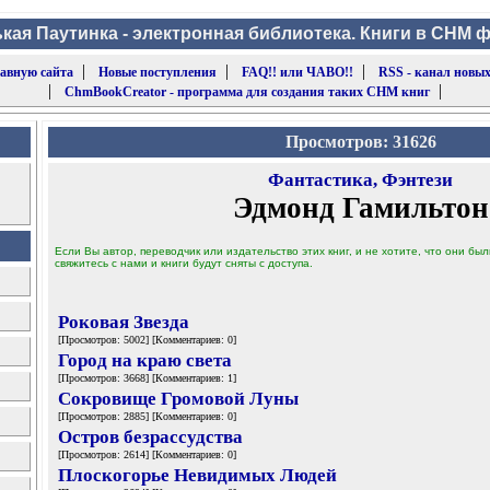
кая Паутинка - электронная библиотека. Книги в CHM 
|
|
|
лавную сайта
Новые поступления
FAQ!! или ЧАВО!!
RSS - канал новых
|
|
ChmBookCreator - программа для создания таких CHM книг
Просмотров: 31626
Фантастика, Фэнтези
Эдмонд Гамильтон
Если Вы автор, переводчик или издательство этих книг, и не хотите, что они б
свяжитесь с нами и книги будут сняты с доступа.
Роковая Звезда
[Просмотров: 5002] [Комментариев: 0]
Город на краю света
[Просмотров: 3668] [Комментариев: 1]
Сокровище Громовой Луны
[Просмотров: 2885] [Комментариев: 0]
Остров безрассудства
[Просмотров: 2614] [Комментариев: 0]
Плоскогорье Невидимых Людей