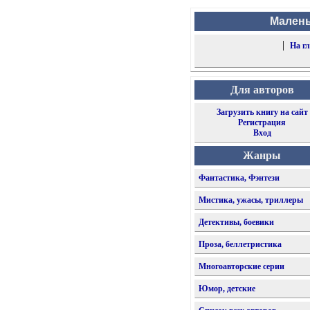
Малень
|
На г
Для авторов
Загрузить книгу на сайт
Регистрация
Вход
Жанры
Фантастика, Фэнтези
Мистика, ужасы, триллеры
Детективы, боевики
Проза, беллетристика
Многоавторские серии
Юмор, детские