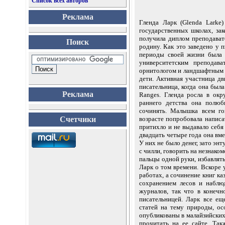
Список всех авторов
Реклама
Гленда Ларк (Glenda Larke
государственных школах, за
получила диплом преподават
Поиск
родину. Как это заведено у 
периоды своей жизни была 
университетским преподава
орнитологом и ландшафтным д
дети. Активная участница дв
писательница, когда она был
Реклама
Ranges. Гленда росла в ок
раннего детства она полюб
сочинять. Малышка всем гов
Счетчики
возрасте попробовала написа
притихло и не выдавало себя 
двадцать четыре года она вм
У них не было денег, зато энт
с чилли, говорить на незнаком
пальцы одной руки, избавлять
Ларк о том времени. Вскоре у
работах, а сочинение книг ка
сохранением лесов и наблю
журналов, так что в конечн
писательницей. Ларк все ещ
статей на тему природы, о
опубликованы в малайзийских
прочитать на ее сайте. Та