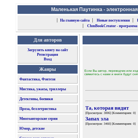
Маленькая Паутинка - электронная
|
|
|
На главную сайта
Новые поступления
|
ChmBookCreator - программа
Для авторов
Загрузить книгу на сайт
Регистрация
Вход
Жанры
Если Вы автор, переводчик или изд
свяжитесь с нами и книги будут сня
Фантастика, Фэнтези
Мистика, ужасы, триллеры
Детективы, боевики
Та, которая видит
Проза, беллетристика
[Просмотров: 3006] [Комментариев: 0]
Запах зла
Многоавторские серии
[Просмотров: 3460] [Комментариев: 0]
Юмор, детские