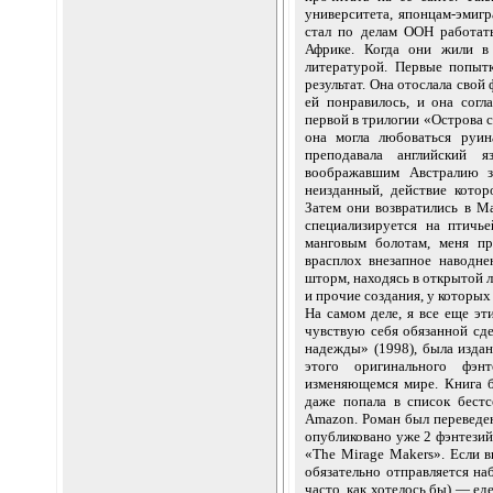
университета, японцам-эмигр
стал по делам ООН работат
Африке. Когда они жили в 
литературой. Первые попыт
результат. Она отослала свой
ей понравилось, и она согл
первой в трилогии «Острова сл
она могла любоваться руин
преподавала английский 
воображавшим Австралию з
неизданный, действие котор
Затем они возвратились в М
специализируется на птичь
манговым болотам, меня пре
врасплох внезапное наводн
шторм, находясь в открытой л
и прочие создания, у которых 
На самом деле, я все еще эт
чувствую себя обязанной сде
надежды» (1998), была изда
этого оригинального фэн
изменяющемся мире. Книга 
даже попала в список бестс
Amazon. Роман был переведен
опубликовано уже 2 фэнтезий
«The Mirage Makers». Если в
обязательно отправляется наб
часто, как хотелось бы) — е