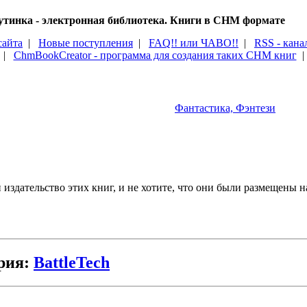
тинка - электронная библиотека. Книги в CHM формате
сайта
|
Новые поступления
|
FAQ!! или ЧАВО!!
|
RSS - кана
|
ChmBookCreator - программа для создания таких CHM книг
Фантастика, Фэнтези
издательство этих книг, и не хотите, что они были размещены на
рия:
BattleTech