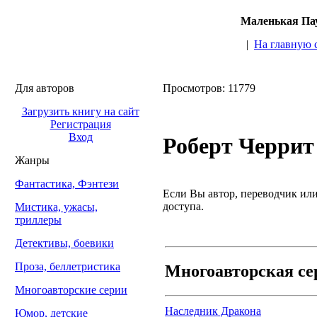
Маленькая Пау
|
На главную 
Для авторов
Просмотров: 11779
Загрузить книгу на сайт
Регистрация
Вход
Роберт Черрит
Жанры
Фантастика, Фэнтези
Если Вы автор, переводчик или 
доступа.
Мистика, ужасы,
триллеры
Детективы, боевики
Проза, беллетристика
Многоавторская се
Многоавторские серии
Наследник Дракона
Юмор, детские