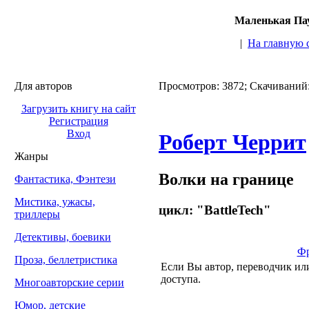
Маленькая Пау
|
На главную 
Для авторов
Просмотров: 3872; Скачиваний
Загрузить книгу на сайт
Регистрация
Вход
Роберт Черрит
Жанры
Волки на границе
Фантастика, Фэнтези
Мистика, ужасы,
цикл: "BattleTech"
триллеры
Детективы, боевики
Фр
Проза, беллетристика
Если Вы автор, переводчик или
доступа.
Многоавторские серии
Юмор, детские