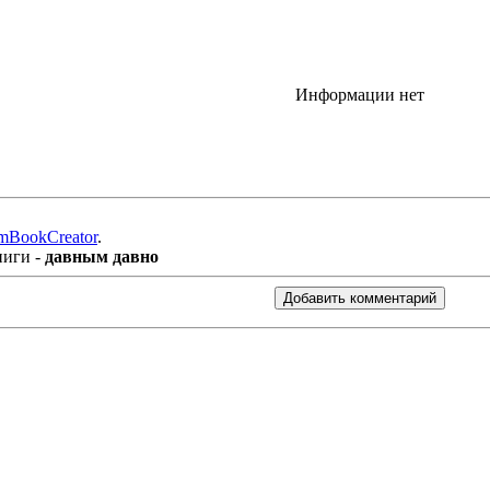
Информации нет
mBookCreator
.
ниги -
давным давно