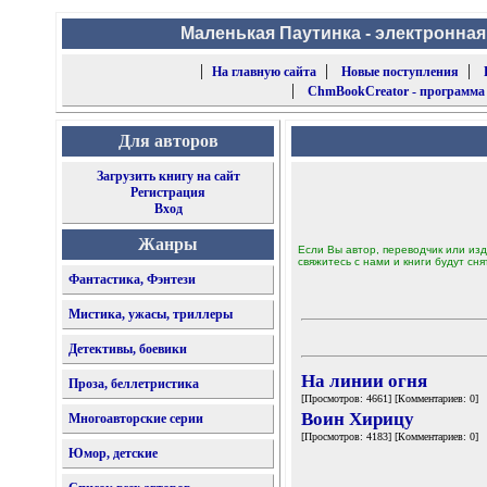
Маленькая Паутинка - электронная
|
|
|
На главную сайта
Новые поступления
|
ChmBookCreator - программа
Для авторов
Загрузить книгу на сайт
Регистрация
Вход
Жанры
Если Вы автор, переводчик или изд
свяжитесь с нами и книги будут сня
Фантастика, Фэнтези
Мистика, ужасы, триллеры
Детективы, боевики
На линии огня
Проза, беллетристика
[Просмотров: 4661] [Комментариев: 0]
Воин Хирицу
Многоавторские серии
[Просмотров: 4183] [Комментариев: 0]
Юмор, детские