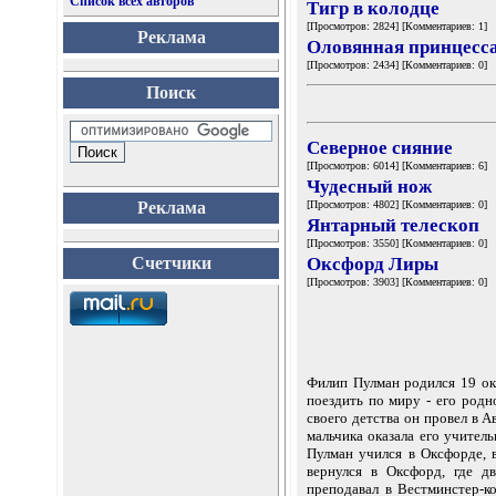
Список всех авторов
Тигр в колодце
[Просмотров: 2824] [Комментариев: 1]
Реклама
Оловянная принцесс
[Просмотров: 2434] [Комментариев: 0]
Поиск
Северное сияние
[Просмотров: 6014] [Комментариев: 6]
Чудесный нож
Реклама
[Просмотров: 4802] [Комментариев: 0]
Янтарный телескоп
[Просмотров: 3550] [Комментариев: 0]
Счетчики
Оксфорд Лиры
[Просмотров: 3903] [Комментариев: 0]
Филип Пулман родился 19 ок
поездить по миру - его род
своего детства он провел в А
мальчика оказала его учител
Пулман учился в Оксфорде, 
вернулся в Оксфорд, где д
преподавал в Вестминстер-к