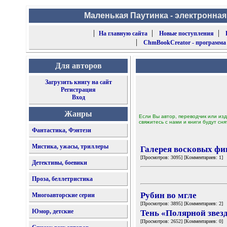
Маленькая Паутинка - электронная
|
|
|
На главную сайта
Новые поступления
|
ChmBookCreator - программа
Для авторов
Загрузить книгу на сайт
Регистрация
Вход
Жанры
Если Вы автор, переводчик или изд
свяжитесь с нами и книги будут сня
Фантастика, Фэнтези
Мистика, ужасы, триллеры
Галерея восковых фи
[Просмотров: 3095] [Комментариев: 1]
Детективы, боевики
Проза, беллетристика
Рубин во мгле
Многоавторские серии
[Просмотров: 3895] [Комментариев: 2]
Юмор, детские
Тень «Полярной звез
[Просмотров: 2652] [Комментариев: 0]