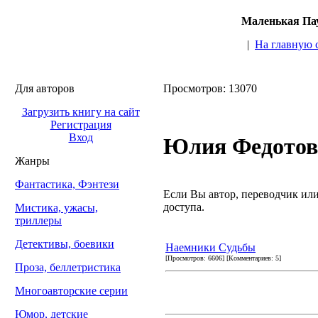
Маленькая Пау
|
На главную 
Для авторов
Просмотров: 13070
Загрузить книгу на сайт
Регистрация
Вход
Юлия Федотов
Жанры
Фантастика, Фэнтези
Если Вы автор, переводчик или 
доступа.
Мистика, ужасы,
триллеры
Детективы, боевики
Наемники Судьбы
[Просмотров: 6606] [Комментариев: 5]
Проза, беллетристика
Многоавторские серии
Юмор, детские