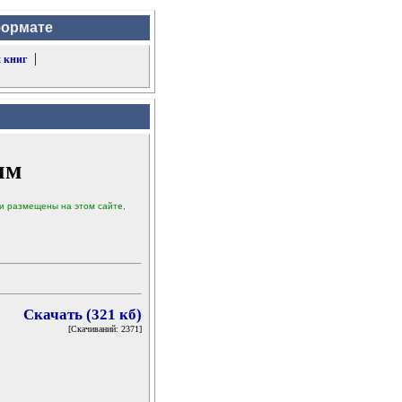
формате
|
 книг
им
ыли размещены на этом сайте,
Скачать (321 кб)
[Скачиваний: 2371]