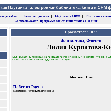
кая Паутинка - электронная библиотека. Книги в CHM 
|
|
|
лавную сайта
Новые поступления
FAQ!! или ЧАВО!!
RSS - канал новых
|
|
ChmBookCreator - программа для создания таких CHM книг
Просмотров: 10771
Фантастика, Фэнтези
Лилия Курпатова-К
Если Вы автор, переводчик или издательство этих книг, и не хотите, что они б
свяжитесь с нами и книги будут сняты с доступа.
Максимус Гром
Побег из Эдена
[Просмотров: 4693] [Комментариев: 1]