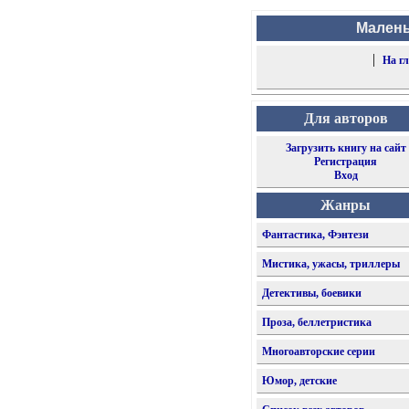
Малень
|
На г
Для авторов
Загрузить книгу на сайт
Регистрация
Вход
Жанры
Фантастика, Фэнтези
Мистика, ужасы, триллеры
Детективы, боевики
Проза, беллетристика
Многоавторские серии
Юмор, детские