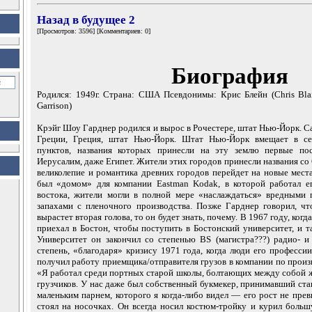
Назад в будущее 2
[Просмотров: 3596] [Комментариев: 0]
Биография
Родился: 1949г. Страна: США Псевдонимы: Крис Блейн (Chris Blai
Garrison)
Крэйг Шоу Гарднер родился и вырос в Рочестере, штат Нью-Йорк. Са
Греции, Греция, штат Нью-Йорк. Штат Нью-Йорк вмещает в се
пунктов, названия которых принесли на эту землю первые пос
Иерусалим, даже Египет. Жители этих городов принесли названия со 
великолепие и романтика древних городов перейдет на новые мест
был «домом» для компании Eastman Kodak, в которой работал ег
востока, жители могли в полной мере «наслаждаться» вредными 
запахами с пленочного производства. Позже Гарднер говорил, что
вырастет вторая голова, то он будет знать, почему. В 1967 году, когд
приехал в Бостон, чтобы поступить в Бостонский университет, и та
Университет он закончил со степенью BS (магистра???) радио- и
степень, «благодаря» кризису 1971 года, когда люди его профессии
получил работу приемщика/отправителя грузов в компании по прои
«Я работал среди портных старой школы, болтающих между собой
грузчиков. У нас даже был собственный букмекер, принимавший ста
маленьким парнем, которого я когда-либо видел — его рост не прев
стоял на носочках. Он всегда носил костюм-тройку и курил больш