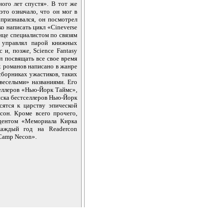
ого лет спустя». В тот же
это означало, что он мог в
признавался, он посмотрел
о написать цикл «Cineverse
ице специалистом по связям
 управлял парой книжных
 и, позже, Science Fantasy
л посвящать все свое время
х романов написано в жанре
сборниках ужастиков, таких
еселыми» названиями. Его
селлеров «Нью-Йорк Таймс»,
писка бестселлеров Нью-Йорк
ятся к царству эпической
он. Кроме всего прочего,
зидентом «Мемориала Кирка
каждый год на Readercon
«Camp Necon».