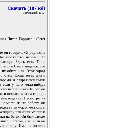
Скачать (187 кб)
[Скачиваний: 2012]
ne) Питер Гаррисон (Peter
м он говорит: «Я родился в
бя множество населенных
еленцы. Здесь есть Троя,
Старого Света, надеясь, что
а их обитания». Этот город
о отец. Когда ветер дул с
парами и отвратительными
 если у него когда-нибудь
а ему исполнилось 18 лет, он
к и остался в этом городе.
 телевещания. Несмотря на
 не могли найти работу, он
зводству мужских костюмов.
 женщин у швейных машин и
вки на бегах. Он был самым
ышал 5 футов, и то если он
ую сигару. Именно он стал