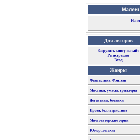
Малень
|
На г
Для авторов
Загрузить книгу на сайт
Регистрация
Вход
Жанры
Фантастика, Фэнтези
Мистика, ужасы, триллеры
Детективы, боевики
Проза, беллетристика
Многоавторские серии
Юмор, детские