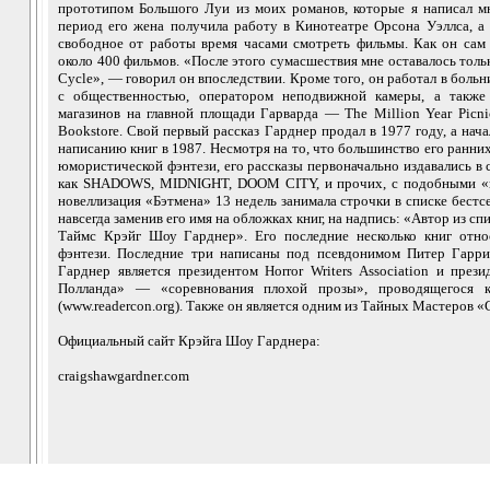
прототипом Большого Луи из моих романов, которые я написал мн
период его жена получила работу в Кинотеатре Орсона Уэллса, а 
свободное от работы время часами смотреть фильмы. Как он сам 
около 400 фильмов. «После этого сумасшествия мне оставалось тольк
Cycle», — говорил он впоследствии. Кроме того, он работал в больн
с общественностью, оператором неподвижной камеры, а также
магазинов на главной площади Гарварда — The Million Year Picnic
Bookstore. Свой первый рассказ Гарднер продал в 1977 году, а нача
написанию книг в 1987. Несмотря на то, что большинство его ранни
юмористической фэнтези, его рассказы первоначально издавались в 
как SHADOWS, MIDNIGHT, DOOM CITY, и прочих, с подобными «в
новеллизация «Бэтмена» 13 недель занимала строчки в списке бест
навсегда заменив его имя на обложках книг, на надпись: «Автор из с
Таймс Крэйг Шоу Гарднер». Его последние несколько книг относ
фэнтези. Последние три написаны под псевдонимом Питер Гаррис
Гарднер является президентом Horror Writers Association и пре
Полланда» — «соревнования плохой прозы», проводящегося 
(www.readercon.org). Также он является одним из Тайных Мастеров 
Официальный сайт Крэйга Шоу Гарднера:
craigshawgardner.com