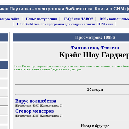
кая Паутинка - электронная библиотека. Книги в CHM 
|
|
|
лавную сайта
Новые поступления
FAQ!! или ЧАВО!!
RSS - канал новых
|
|
ChmBookCreator - программа для создания таких CHM книг
Просмотров: 10986
Фантастика, Фэнтези
Крэйг Шоу Гардне
Если Вы автор, переводчик или издательство этих книг, и не хотите, что они б
свяжитесь с нами и книги будут сняты с доступа.
Эбенезум
Вирус волшебства
[Просмотров: 4090] [Комментариев: 0]
Сговор монстров
[Просмотров: 2755] [Комментариев: 0]
Назад в будущее