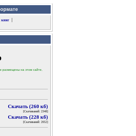
формате
|
 книг
р
ыли размещены на этом сайте,
Скачать (260 кб)
[Скачиваний: 2348]
Скачать (228 кб)
[Скачиваний: 2052]