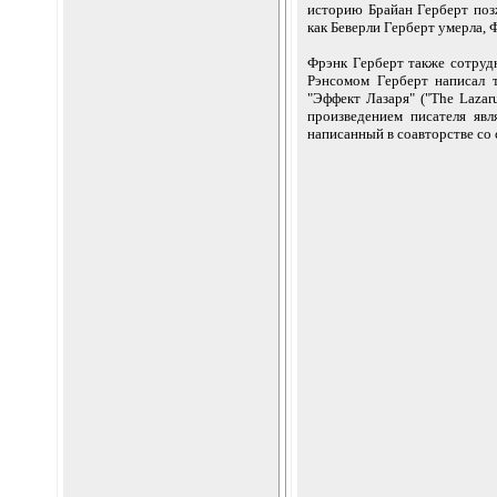
историю Брайан Герберт поз
как Беверли Герберт умерла, 
Фрэнк Герберт также сотрудн
Рэнсомом Герберт написал т
"Эффект Лазаря" ("The Lazaru
произведением писателя явл
написанный в соавторстве со