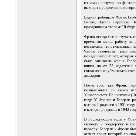
из самых популярных фантаст
выходят продолжения истории
Будучи ребенком Фрэнк Герб
Верна, Эдгара Берроуза. 
праздничном столом: "Я буду 
Фрэнк всегда хотел изучать т
время, он менял работу за 
независим, что отказывался пи
Чтобы закончить такой мн
понадобилось 6 лет, которые 
была закончена Фрэнк Гербе
книги, но от 23 издателей 
согласился опубликовать этот
долларов.
После того, как Фрэнк Гер
познакомился со своей в
Университете Вашингтона (Uni
году. У Фрэнка и Беверли ро
который родился в 1951 году.
и которая родилась в 1942 год
В последующие годы у Фрэнк
свободу и поддержку в его
карьеру. Беверли и Фрэнк бы
аспект своих историй со сво