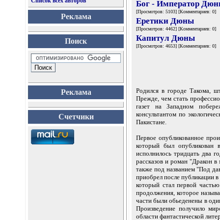
Список всех авторов
Бог - Император Дю
[Просмотров: 5103] [Комментариев: 0]
Реклама
Еретики Дюны
[Просмотров: 4462] [Комментариев: 0]
Капитул Дюны
Поиск
[Просмотров: 4653] [Комментариев: 0]
Родился в городе Такома, ш
Реклама
Прежде, чем стать професси
газет на Западном побере
консультантом по экологиче
Счетчики
Пакистане.
Первое опубликованное произ
который был опубликован в 
исполнилось тридцать два го
рассказов и роман "Дракон в 
также под названием "Под дав
приобрел после публикации в
который стал первой частью
продолжения, которое называ
части были обьеденены в од
Произведение получило мир
области фантастической лите