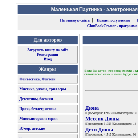
Маленькая Паутинка - электронная
|
|
|
На главную сайта
Новые поступления
|
ChmBookCreator - программа
Для авторов
Загрузить книгу на сайт
Регистрация
Вход
Жанры
Если Вы автор, переводчик или изд
свяжитесь с нами и книги будут сня
Фантастика, Фэнтези
Мистика, ужасы, триллеры
Детективы, боевики
Дюна
Проза, беллетристика
[Просмотров: 12163] [Комментариев: 7]
Мессия Дюны
Многоавторские серии
[Просмотров: 5175] [Комментариев: 1]
Юмор, детские
Дети Дюны
[Просмотров: 4151] [Комментариев: 0]